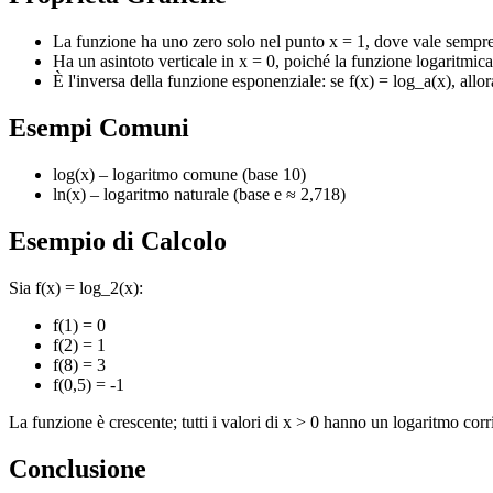
La funzione ha uno zero solo nel punto x = 1, dove vale sempre
Ha un asintoto verticale in x = 0, poiché la funzione logaritmica
È l'inversa della funzione esponenziale: se f(x) = log_a(x), allor
Esempi Comuni
log(x) – logaritmo comune (base 10)
ln(x) – logaritmo naturale (base e ≈ 2,718)
Esempio di Calcolo
Sia f(x) = log_2(x):
f(1) = 0
f(2) = 1
f(8) = 3
f(0,5) = -1
La funzione è crescente; tutti i valori di x > 0 hanno un logaritmo cor
Conclusione