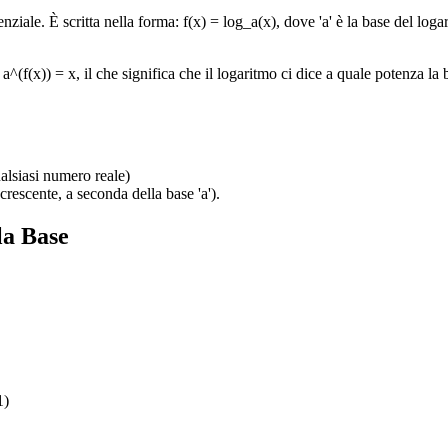
ale. È scritta nella forma: f(x) = log_a(x), dove 'a' è la base del logari
a^(f(x)) = x, il che significa che il logaritmo ci dice a quale potenza la 
lsiasi numero reale)
rescente, a seconda della base 'a').
la Base
1)