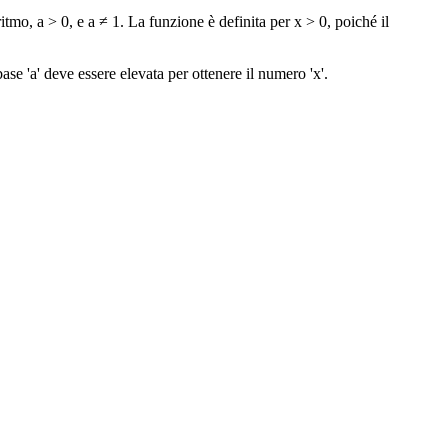
tmo, a > 0, e a ≠ 1. La funzione è definita per x > 0, poiché il
base 'a' deve essere elevata per ottenere il numero 'x'.