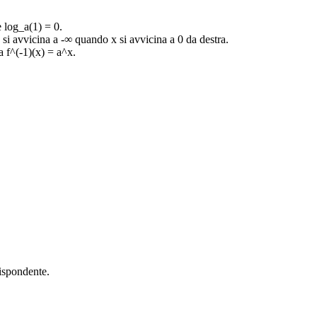
 log_a(1) = 0.
 si avvicina a -∞ quando x si avvicina a 0 da destra.
a f^(-1)(x) = a^x.
rispondente.