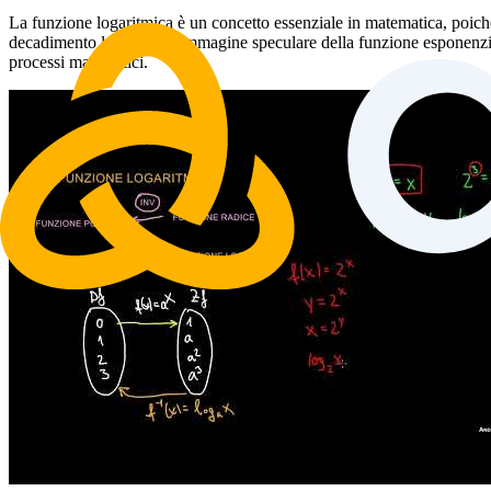
La funzione logaritmica è un concetto essenziale in matematica, poiché 
decadimento lento ed è l'immagine speculare della funzione esponenziale 
processi matematici.