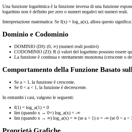
Una funzione logaritmica è la funzione inversa di una funzione esponenzi
logaritmo non è definito per zero o numeri negativi nei numeri reali.
Interpretazione matematica: Se f(x) = log_a(x), allora questo significa: 
Dominio e Codominio
DOMINIO (Df): (0, ∞) (numeri reali positivi)
CODOMINIO (Zf): R (i valori del logaritmo possono essere qua
La funzione è continua e strettamente monotona (crescente o dec
Comportamento della Funzione Basato sul
Se a > 1, la funzione è crescente.
Se 0 < a < 1, la funzione è decrescente.
In entrambi i casi, valgono le seguenti:
f(1) = log_a(1) = 0
lim (quando x → 0+) log_a(x) = -∞
lim (quando x → ∞) log_a(x) = ∞ (se a > 1) o = -∞ (se 0 < a < 
Proprietà Grafiche