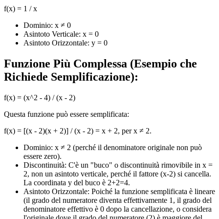
f(x) = 1 / x
Dominio: x ≠ 0
Asintoto Verticale: x = 0
Asintoto Orizzontale: y = 0
Funzione Più Complessa (Esempio che
Richiede Semplificazione):
f(x) = (x^2 - 4) / (x - 2)
Questa funzione può essere semplificata:
f(x) = [(x - 2)(x + 2)] / (x - 2) = x + 2, per x ≠ 2.
Dominio: x ≠ 2 (perché il denominatore originale non può
essere zero).
Discontinuità: C'è un "buco" o discontinuità rimovibile in x =
2, non un asintoto verticale, perché il fattore (x-2) si cancella.
La coordinata y del buco è 2+2=4.
Asintoto Orizzontale: Poiché la funzione semplificata è lineare
(il grado del numeratore diventa effettivamente 1, il grado del
denominatore effettivo è 0 dopo la cancellazione, o considera
l'originale dove il grado del numeratore (2) è maggiore del