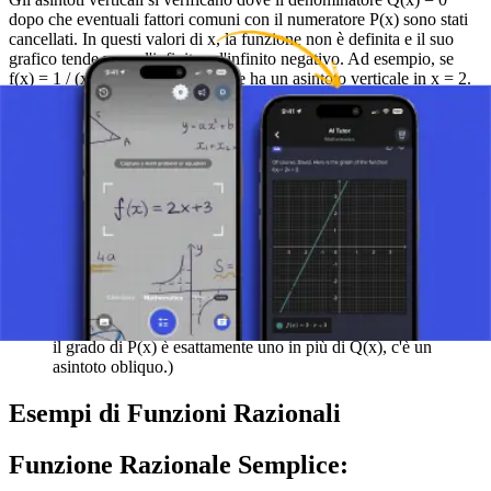
dopo che eventuali fattori comuni con il numeratore P(x) sono stati
cancellati. In questi valori di x, la funzione non è definita e il suo
grafico tende verso l'infinito o l'infinito negativo. Ad esempio, se
f(x) = 1 / (x - 2), allora la funzione ha un asintoto verticale in x = 2.
Asintoti Orizzontali
Gli asintoti orizzontali dipendono dai gradi dei polinomi nel
numeratore e nel denominatore:
Se il grado del numeratore P(x) è minore del grado del
denominatore Q(x), l'asintoto orizzontale è in y = 0.
Se i gradi sono uguali, l'asintoto orizzontale è il rapporto dei
coefficienti principali dei polinomi.
Se il grado del numeratore è maggiore del grado del
denominatore, la funzione non ha un asintoto orizzontale. (Se
il grado di P(x) è esattamente uno in più di Q(x), c'è un
asintoto obliquo.)
Esempi di Funzioni Razionali
Funzione Razionale Semplice: