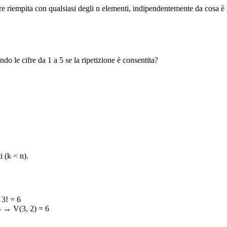
re riempita con qualsiasi degli n elementi, indipendentemente da cosa è g
o le cifre da 1 a 5 se la ripetizione è consentita?
 (k < n).
3! = 6
B → V(3, 2) = 6