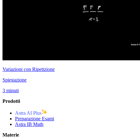
Variazioni con Ripetizione
Spiegazione
3 minuti
Prodotti
Astra AI Plus
Preparazione Esami
Astra IB Math
Materie