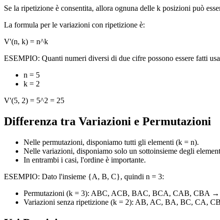
Se la ripetizione è consentita, allora ognuna delle k posizioni può esse
La formula per le variazioni con ripetizione è:
V'(n, k) = n^k
ESEMPIO: Quanti numeri diversi di due cifre possono essere fatti usand
n = 5
k = 2
V'(5, 2) = 5^2 = 25
Differenza tra Variazioni e Permutazioni
Nelle permutazioni, disponiamo tutti gli elementi (k = n).
Nelle variazioni, disponiamo solo un sottoinsieme degli elementi
In entrambi i casi, l'ordine è importante.
ESEMPIO: Dato l'insieme {A, B, C}, quindi n = 3:
Permutazioni (k = 3): ABC, ACB, BAC, BCA, CAB, CBA → 
Variazioni senza ripetizione (k = 2): AB, AC, BA, BC, CA, C