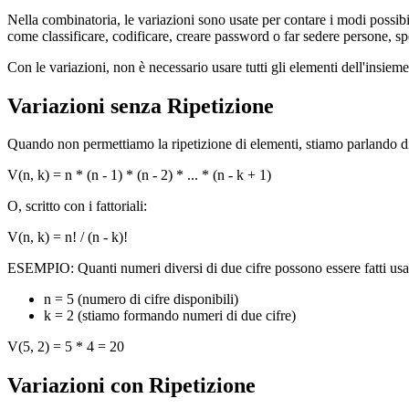
Nella combinatoria, le variazioni sono usate per contare i modi possib
come classificare, codificare, creare password o far sedere persone, s
Con le variazioni, non è necessario usare tutti gli elementi dell'insi
Variazioni senza Ripetizione
Quando non permettiamo la ripetizione di elementi, stiamo parlando di 
V(n, k) = n * (n - 1) * (n - 2) * ... * (n - k + 1)
O, scritto con i fattoriali:
V(n, k) = n! / (n - k)!
ESEMPIO: Quanti numeri diversi di due cifre possono essere fatti usand
n = 5 (numero di cifre disponibili)
k = 2 (stiamo formando numeri di due cifre)
V(5, 2) = 5 * 4 = 20
Variazioni con Ripetizione