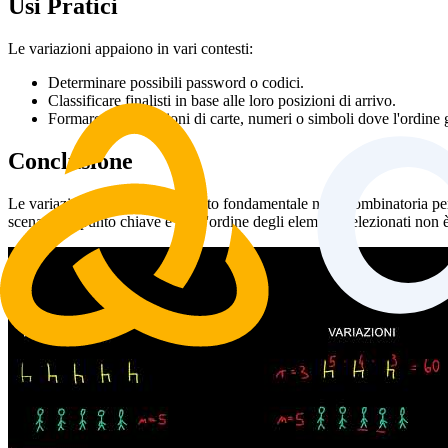
Usi Pratici
Le variazioni appaiono in vari contesti:
Determinare possibili password o codici.
Classificare finalisti in base alle loro posizioni di arrivo.
Formare combinazioni di carte, numeri o simboli dove l'ordine 
Conclusione
Le variazioni sono uno strumento fondamentale nella combinatoria per 
scenario, il punto chiave è che l'ordine degli elementi selezionati non è