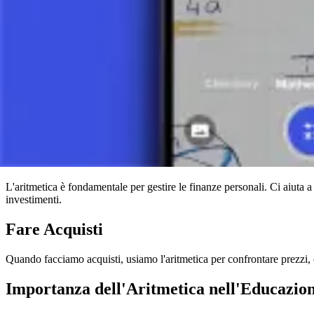
ha contribuito allo sviluppo dell'aritmetica a modo suo:
I Sumeri svilupparono uno dei primi sistemi numerici conosciuti
I Babilonesi introdussero il concetto di zero e svilupparono metod
Gli Egizi usavano geroglifici per scrivere numeri e risolvere pro
I Greci svilupparono la base teorica dell'aritmetica ed esploraro
Applicazione Pratica dell'Aritmetica
L'aritmetica è presente in quasi tutti gli aspetti della nostra vita. Ec
Gestione delle Finanze
L'aritmetica è fondamentale per gestire le finanze personali. Ci aiuta a 
investimenti.
Fare Acquisti
Quando facciamo acquisti, usiamo l'aritmetica per confrontare prezzi, 
Importanza dell'Aritmetica nell'Educazio