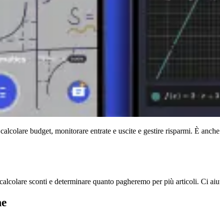
.
i sofisticati per risolvere problemi aritmetici.
blemi pratici, come misurare terreni e calcolare le tasse.
no le proprietà dei numeri.
co alcuni esempi di come la usiamo ogni giorno:
calcolare budget, monitorare entrate e uscite e gestire risparmi. È anche i
calcolare sconti e determinare quanto pagheremo per più articoli. Ci aiut
ne