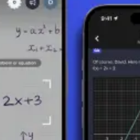
 Si occupa dello studio dei numeri e delle operazioni fondamentali con e
ici e hanno un'ampia applicazione nella vita quotidiana. In questo articolo
tenere una somma. Ad esempio, 2 + 3 = 5.
r ottenere una differenza. Ad esempio, 5 - 3 = 2.
 per ottenere un prodotto. Ad esempio, 4 * 3 = 12.
ottenere un quoziente. Ad esempio, 12 / 4 = 3.
 frazioni, numeri decimali, percentuali, numeri negativi ed esponenti.
ime forme di operazioni aritmetiche furono utilizzate da civiltà antiche c