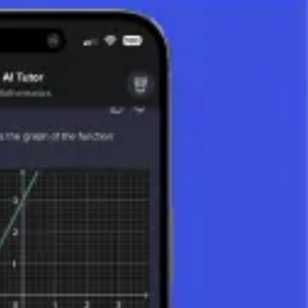
ssi, come addizione, sottrazione, moltiplicazione e divisione. Queste
, esploreremo i concetti base dell'aritmetica, la sua storia,
ome i Sumeri, i Babilonesi, gli Egizi e i Greci. Ognuna di queste culture