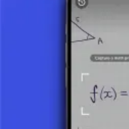
7 minuti
Visualizza Dettagli
L'aritmetica è uno dei rami più basilari e importanti della matematica.
operazioni sono il fondamento per quasi tutti gli altri concetti matemat
l'applicazione pratica e l'importanza per l'educazione.
Concetti Base dell'Aritmetica
L'aritmetica include quattro operazioni principali:
ADDIZIONE: Il processo di combinare due o più numeri per ot
SOTTRAZIONE: Il processo di togliere un numero da un altro pe
MOLTIPLICAZIONE: Il processo di combinare due o più numeri
DIVISIONE: Il processo di dividere un numero per un altro per 
Oltre a queste operazioni fondamentali, l'aritmetica si occupa anche di
Storia dell'Aritmetica
L'aritmetica ha una storia ricca che risale a migliaia di anni fa. Le pr