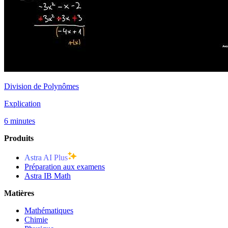
Division de Polynômes
Explication
6 minutes
Produits
Astra AI Plus
Préparation aux examens
Astra IB Math
Matières
Mathématiques
Chimie