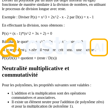
Diviser un polynôme par un autre (de degré inférieur ou égal)
fonctionne de manière similaire à la division de nombres, en utilisant
le processus de division longue avec reste.
Exemple : Diviser P(x) = x^3 + 2x^2 - x - 2 par D(x) = x - 1
En effectuant la division, nous obtenons :
P(x) = (x - 1)*(x^2 + 3x + 2) + 0
Résultat : le quotient est x^2 + 3x + 2, et le reste est 0.
Si le reste n'est pas zéro, il peut être écrit comme une fraction :
P(x)/D(x) = quotient + (reste / D(x))
Neutralité multiplicative et
commutativité
Pour les polynômes, les propriétés suivantes sont valables :
L'addition et la multiplication sont des opérations
commutatives et associatives.
Il existe un élément neutre pour l'addition (le polynôme zéro)
et pour la multiplication (le polynôme 1).