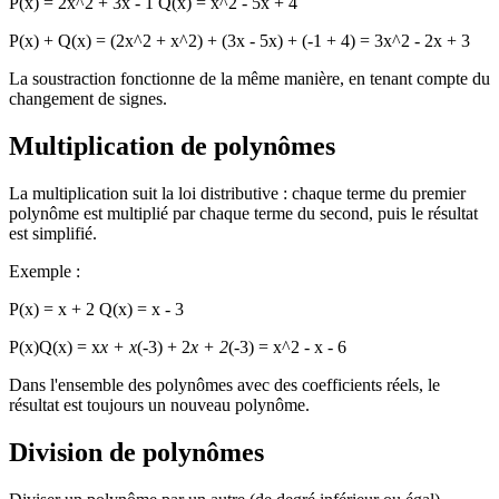
P(x) = 2x^2 + 3x - 1 Q(x) = x^2 - 5x + 4
P(x) + Q(x) = (2x^2 + x^2) + (3x - 5x) + (-1 + 4) = 3x^2 - 2x + 3
La soustraction fonctionne de la même manière, en tenant compte du
changement de signes.
Multiplication de polynômes
La multiplication suit la loi distributive : chaque terme du premier
polynôme est multiplié par chaque terme du second, puis le résultat
est simplifié.
Exemple :
P(x) = x + 2 Q(x) = x - 3
P(x)Q(x) = x
x + x
(-3) + 2
x + 2
(-3) = x^2 - x - 6
Dans l'ensemble des polynômes avec des coefficients réels, le
résultat est toujours un nouveau polynôme.
Division de polynômes