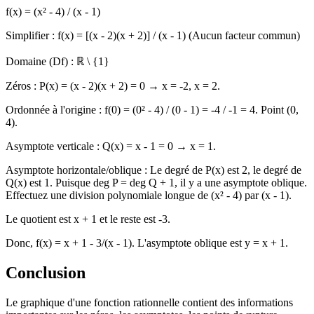
f(x) = (x² - 4) / (x - 1)
Simplifier : f(x) = [(x - 2)(x + 2)] / (x - 1) (Aucun facteur commun)
Domaine (Df) : ℝ \ {1}
Zéros : P(x) = (x - 2)(x + 2) = 0 → x = -2, x = 2.
Ordonnée à l'origine : f(0) = (0² - 4) / (0 - 1) = -4 / -1 = 4. Point (0,
4).
Asymptote verticale : Q(x) = x - 1 = 0 → x = 1.
Asymptote horizontale/oblique : Le degré de P(x) est 2, le degré de
Q(x) est 1. Puisque deg P = deg Q + 1, il y a une asymptote oblique.
Effectuez une division polynomiale longue de (x² - 4) par (x - 1).
Le quotient est x + 1 et le reste est -3.
Donc, f(x) = x + 1 - 3/(x - 1). L'asymptote oblique est y = x + 1.
Conclusion
Le graphique d'une fonction rationnelle contient des informations