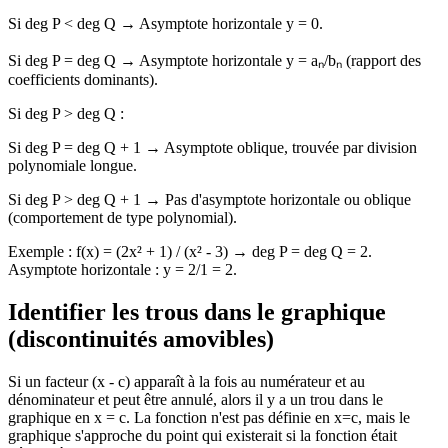
Si deg P < deg Q → Asymptote horizontale y = 0.
Si deg P = deg Q → Asymptote horizontale y = aₙ/bₙ (rapport des
coefficients dominants).
Si deg P > deg Q :
Si deg P = deg Q + 1 → Asymptote oblique, trouvée par division
polynomiale longue.
Si deg P > deg Q + 1 → Pas d'asymptote horizontale ou oblique
(comportement de type polynomial).
Exemple : f(x) = (2x² + 1) / (x² - 3) → deg P = deg Q = 2.
Asymptote horizontale : y = 2/1 = 2.
Identifier les trous dans le graphique
(discontinuités amovibles)
Si un facteur (x - c) apparaît à la fois au numérateur et au
dénominateur et peut être annulé, alors il y a un trou dans le
graphique en x = c. La fonction n'est pas définie en x=c, mais le
graphique s'approche du point qui existerait si la fonction était