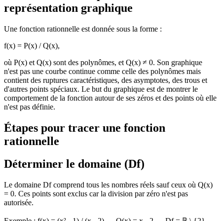
représentation graphique
Une fonction rationnelle est donnée sous la forme :
f(x) = P(x) / Q(x),
où P(x) et Q(x) sont des polynômes, et Q(x) ≠ 0. Son graphique
n'est pas une courbe continue comme celle des polynômes mais
contient des ruptures caractéristiques, des asymptotes, des trous et
d'autres points spéciaux. Le but du graphique est de montrer le
comportement de la fonction autour de ses zéros et des points où elle
n'est pas définie.
Étapes pour tracer une fonction
rationnelle
Déterminer le domaine (Df)
Le domaine Df comprend tous les nombres réels sauf ceux où Q(x)
= 0. Ces points sont exclus car la division par zéro n'est pas
autorisée.
Exemple : f(x) = (x² - 1) / (x - 2) → Q(x) = x - 2 → Df = ℝ \ {2}