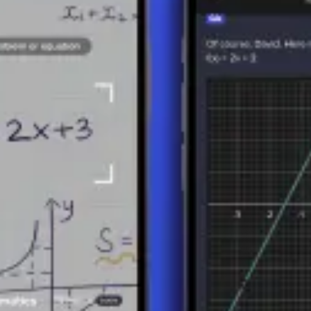
t une compétence technique ; cela approfondit également la compréhensio
eloppent la pensée critique et les capacités de résolution de problèmes 
ésentent ainsi un outil clé dans la boîte à outils de chaque mathématicien