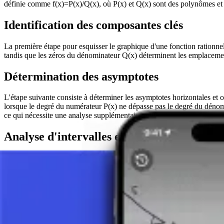
définie comme f(x)=P(x)/Q(x), où P(x) et Q(x) sont des polynômes et Q
Identification des composantes clés
La première étape pour esquisser le graphique d'une fonction rationnell
tandis que les zéros du dénominateur Q(x) déterminent les emplacements
Détermination des asymptotes
L'étape suivante consiste à déterminer les asymptotes horizontales et 
lorsque le degré du numérateur P(x) ne dépasse pas le degré du dénom
ce qui nécessite une analyse supplémentaire utilisant les limites et le 
Analyse d'intervalles et esquisse du graph
Après avoir déterminé les zéros et les asymptotes, il est important d'anal
des dérivées première et seconde, ce qui fournit une meilleure compré
L'étape finale consiste à tracer le graphique lui-même, en tenant compte
comportement du graphique à l'infini. La précision dans le tracé est ess
Importance pour les mathématiques