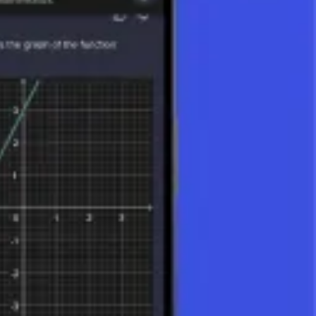
n de concepts mathématiques tels que les limites, la continuité et
qui sont inestimables dans de nombreux domaines des mathématiques et
.