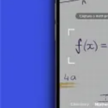
Esquisser le graphique d'une fonction rationnelle n'est pas simplemen
l'infini. En analysant et en traçant des graphiques, les étudiants dév
de ses applications. Les fonctions rationnelles et leurs graphiques repr
Prenez une photo de votre devoir et utilisez le tuteur IA.
Graphiques d'Équations et Inéquations Linéaires
Polynômes
Expressions et Équations Exponentielles
Rapports et Fonction Rationnelle