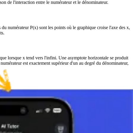
n de l'interaction entre le numérateur et le dénominateur.
 du numérateur P(x) sont les points où le graphique croise l'axe des x,
ts.
ue lorsque x tend vers l'infini. Une asymptote horizontale se produit
u numérateur est exactement supérieur d'un au degré du dénominateur,
er les extrema et les points d'inflexion. Cette analyse nécessite le calcul
c les axes, asymptotes, intervalles de croissance et de décroissance, et
nnelle.