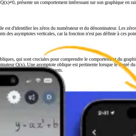
(x)≠0, présente un comportement intéressant sur son graphique en raiso
e est d'identifier les zéros du numérateur et du dénominateur. Les zéros
 des asymptotes verticales, car la fonction n'est pas définie à ces poin
obliques, qui sont cruciales pour comprendre le comportement du graphiq
inateur Q(x). Une asymptote oblique est pertinente lorsque le degré d
rapport des coefficients dominants.
ique
yser les intervalles sur lesquels la fonction croît et décroît et d'identifi
hension des propriétés locales et globales du graphique.
 de toutes les caractéristiques mentionnées ci-dessus : intersections ave
entielle pour interpréter correctement les propriétés d'une fonction ratio