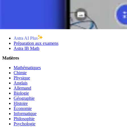
Graphique d'une Fonction Rationnelle - Explication
11 minutes
Produits
Astra AI Plus
Préparation aux examens
Astra IB Math
Matières
Mathématiques
Chimie
Physique
Anglais
Allemand
Biologie
Géographie
Histoire
Économie
Informatique
Philosophie
Psychologie