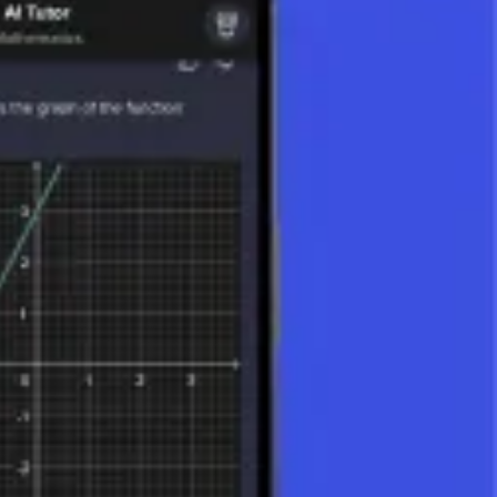
ión e interconexión de diferentes funciones trigonométricas. Su
 la resolución de problemas trigonométricos, sino que también abre la
cos en física e ingeniería.