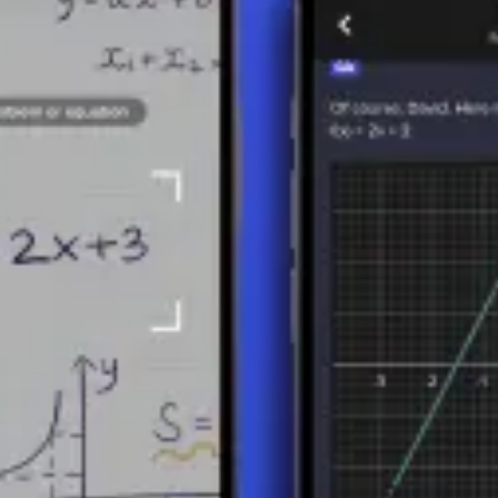
ométricas) son el núcleo de la trigonometría, ya que permiten la convers
lisis matemático avanzado. Comprender estas relaciones no solo facilita
 de ondas, los movimientos armónicos y el estudio de fenómenos periódi