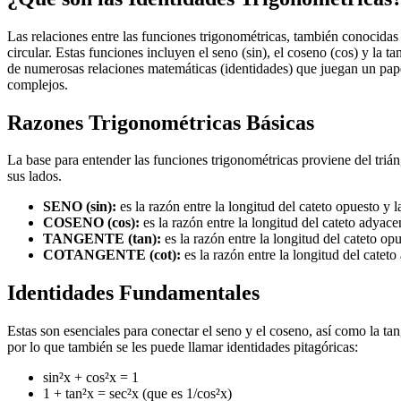
Las relaciones entre las funciones trigonométricas, también conocidas
circular. Estas funciones incluyen el seno (sin), el coseno (cos) y la t
de numerosas relaciones matemáticas (identidades) que juegan un pape
complejos.
Razones Trigonométricas Básicas
La base para entender las funciones trigonométricas proviene del triá
sus lados.
SENO (sin):
es la razón entre la longitud del cateto opuesto y l
COSENO (cos):
es la razón entre la longitud del cateto adyace
TANGENTE (tan):
es la razón entre la longitud del cateto o
COTANGENTE (cot):
es la razón entre la longitud del catet
Identidades Fundamentales
Estas son esenciales para conectar el seno y el coseno, así como la ta
por lo que también se les puede llamar identidades pitagóricas:
sin²x + cos²x = 1
1 + tan²x = sec²x (que es 1/cos²x)