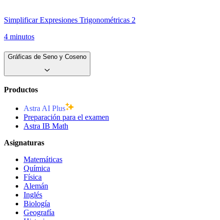
Simplificar Expresiones Trigonométricas 2
4 minutos
Gráficas de Seno y Coseno
Productos
Astra AI Plus
Preparación para el examen
Astra IB Math
Asignaturas
Matemáticas
Química
Física
Alemán
Inglés
Biología
Geografía