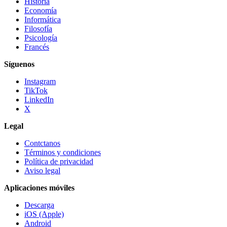
Historia
Economía
Informática
Filosofía
Psicología
Francés
Síguenos
Instagram
TikTok
LinkedIn
X
Legal
Contctanos
Términos y condiciones
Política de privacidad
Aviso legal
Aplicaciones móviles
Descarga
iOS (Apple)
Android