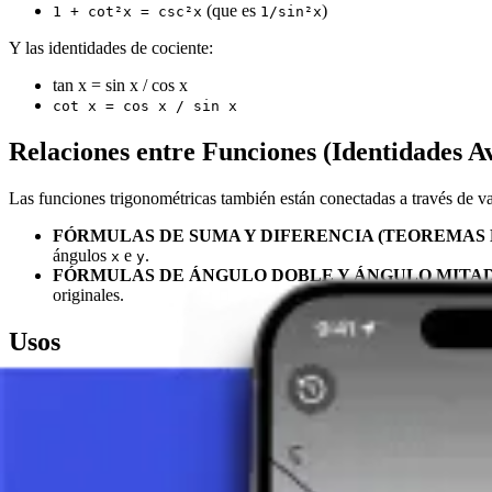
(que es
)
1 + cot²x = csc²x
1/sin²x
Y las identidades de cociente:
tan x = sin x / cos x
cot x = cos x / sin x
Relaciones entre Funciones (Identidades A
Las funciones trigonométricas también están conectadas a través de va
FÓRMULAS DE SUMA Y DIFERENCIA (TEOREMAS D
ángulos
e
.
x
y
FÓRMULAS DE ÁNGULO DOBLE Y ÁNGULO MITAD
originales.
Usos
Las relaciones entre funciones trigonométricas (identidades) se utili
trigonometría al buscar los valores de seno, coseno, tangente o cotan
Conclusión