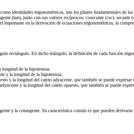
 como identidades trigonométricas, son los pilares fundamentales de las
angente (tan), junto con sus valores recíprocos: cosecante (csc), secante 
l importante en la derivación de ecuaciones trigonométricas, la compre
ngulo rectángulo. En dicho triángulo, la definición de cada función tri
a longitud de la hipotenusa.
nte y la longitud de la hipotenusa.
puesto y la longitud del cateto adyacente, que también se puede expresar
o adyacente y la longitud del cateto opuesto, que también se puede expre
ngente y la cotangente. Su característica común es que pueden derivarse 