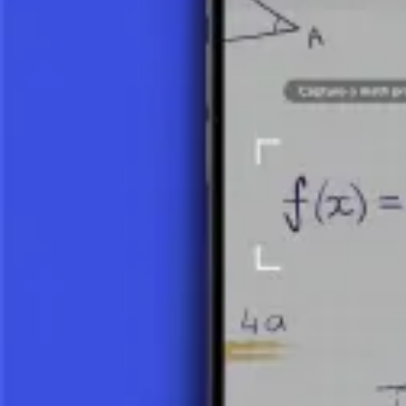
Las relaciones entre las funciones trigonométricas (identidades trigon
utilidad abarca desde la resolución de ecuaciones básicas hasta el aná
puerta al mundo de áreas matemáticas más complejas, como el análisis
Haz una foto de tu tarea y utiliza el tutor de IA.
Funciones Trigonométricas
¿Qué es la Trigonometría?
3 minutos
Funciones Trigonométricas Básicas
9 minutos
Calcular Ángulos con Trigonometría