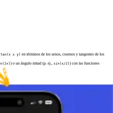
y
en términos de los senos, cosenos y tangentes de los
tan(x ± y)
) o un ángulo mitad (p. ej.,
) con las funciones
in(2x)
sin(x/2)
onde se desea un resultado más simple. También se encuentran en la
iones trigonométricas.