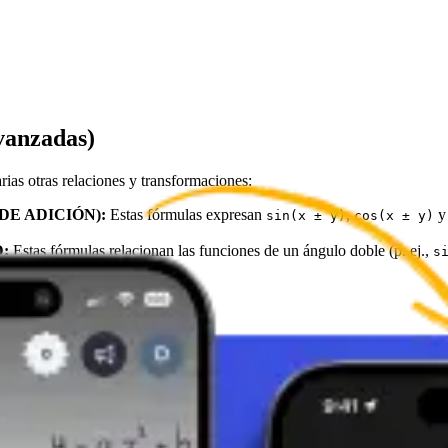
vanzadas)
rias otras relaciones y transformaciones:
E ADICIÓN):
Estas fórmulas expresan
,
sin(x ± y)
cos(x ± y)
:
Estas fórmulas relacionan las funciones de un ángulo doble (p. ej.,
s
zan particularmente para simplificar diversas expresiones matemáticas d
gente de un ángulo
, y se utilizan igualmente en la resolución de ecuac
x