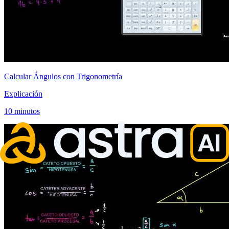
Calcular Ángulos con Trigonometría
Explicación
10 minutos