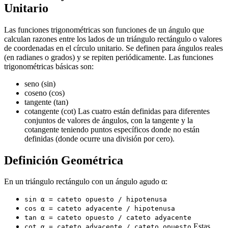
Unitario
Las funciones trigonométricas son funciones de un ángulo que
calculan razones entre los lados de un triángulo rectángulo o valores
de coordenadas en el círculo unitario. Se definen para ángulos reales
(en radianes o grados) y se repiten periódicamente. Las funciones
trigonométricas básicas son:
seno (sin)
coseno (cos)
tangente (tan)
cotangente (cot) Las cuatro están definidas para diferentes
conjuntos de valores de ángulos, con la tangente y la
cotangente teniendo puntos específicos donde no están
definidas (donde ocurre una división por cero).
Definición Geométrica
En un triángulo rectángulo con un ángulo agudo α:
sin α = cateto opuesto / hipotenusa
cos α = cateto adyacente / hipotenusa
tan α = cateto opuesto / cateto adyacente
Estas
cot α = cateto adyacente / cateto opuesto