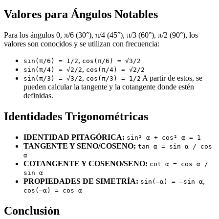
Valores para Ángulos Notables
Para los ángulos 0, π/6 (30°), π/4 (45°), π/3 (60°), π/2 (90°), los
valores son conocidos y se utilizan con frecuencia:
,
sin(π/6) = 1/2
cos(π/6) = √3/2
,
sin(π/4) = √2/2
cos(π/4) = √2/2
,
A partir de estos, se
sin(π/3) = √3/2
cos(π/3) = 1/2
pueden calcular la tangente y la cotangente donde estén
definidas.
Identidades Trigonométricas
IDENTIDAD PITAGÓRICA:
sin² α + cos² α = 1
TANGENTE Y SENO/COSENO:
tan α = sin α / cos
α
COTANGENTE Y COSENO/SENO:
cot α = cos α /
sin α
PROPIEDADES DE SIMETRÍA:
,
sin(–α) = –sin α
cos(–α) = cos α
Conclusión