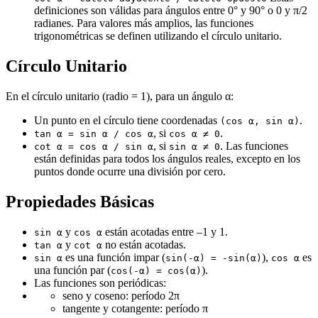
definiciones son válidas para ángulos entre 0° y 90° o 0 y π/2
radianes. Para valores más amplios, las funciones
trigonométricas se definen utilizando el círculo unitario.
Círculo Unitario
En el círculo unitario (radio = 1), para un ángulo α:
Un punto en el círculo tiene coordenadas
.
(cos α, sin α)
, si
.
tan α = sin α / cos α
cos α ≠ 0
, si
. Las funciones
cot α = cos α / sin α
sin α ≠ 0
están definidas para todos los ángulos reales, excepto en los
puntos donde ocurre una división por cero.
Propiedades Básicas
y
están acotadas entre –1 y 1.
sin α
cos α
y
no están acotadas.
tan α
cot α
es una función impar (
),
es
sin α
sin(-α) = -sin(α)
cos α
una función par (
).
cos(-α) = cos(α)
Las funciones son periódicas:
seno y coseno: período 2π
tangente y cotangente: período π