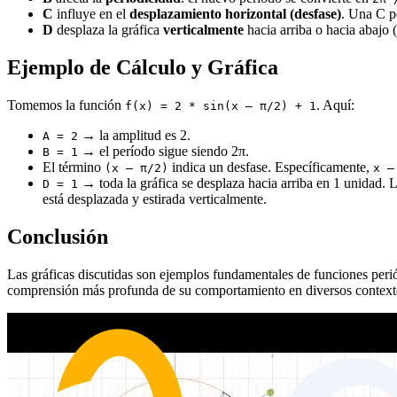
C
influye en el
desplazamiento horizontal (desfase)
. Una C p
D
desplaza la gráfica
verticalmente
hacia arriba o hacia abajo 
Ejemplo de Cálculo y Gráfica
Tomemos la función
. Aquí:
f(x) = 2 * sin(x – π/2) + 1
→ la amplitud es 2.
A = 2
→ el período sigue siendo 2π.
B = 1
El término
indica un desfase. Específicamente,
(x – π/2)
x –
→ toda la gráfica se desplaza hacia arriba en 1 unidad. La
D = 1
está desplazada y estirada verticalmente.
Conclusión
Las gráficas discutidas son ejemplos fundamentales de funciones periód
comprensión más profunda de su comportamiento en diversos context