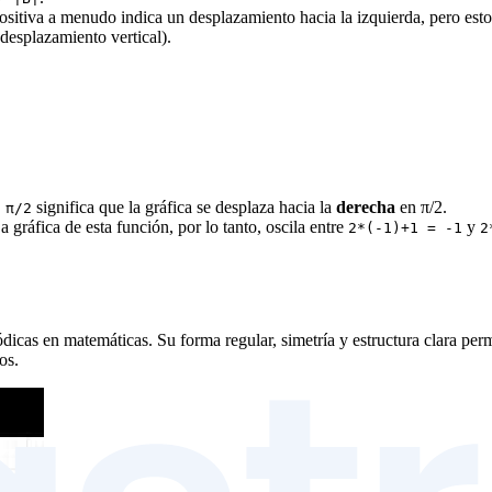
ositiva a menudo indica un desplazamiento hacia la izquierda, pero est
(desplazamiento vertical).
significa que la gráfica se desplaza hacia la
derecha
en π/2.
 π/2
 gráfica de esta función, por lo tanto, oscila entre
y
2*(-1)+1 = -1
2
icas en matemáticas. Su forma regular, simetría y estructura clara permi
os.