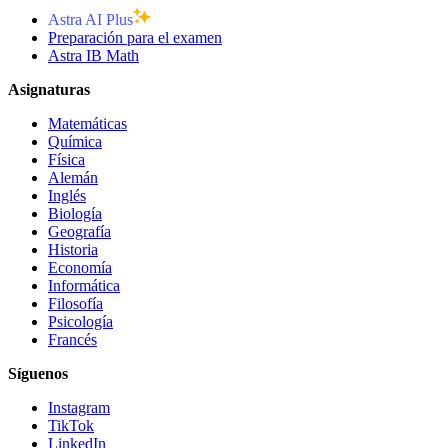
Astra AI Plus
Preparación para el examen
Astra IB Math
Asignaturas
Matemáticas
Química
Física
Alemán
Inglés
Biología
Geografía
Historia
Economía
Informática
Filosofía
Psicología
Francés
Síguenos
Instagram
TikTok
LinkedIn