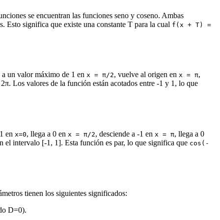
funciones se encuentran las funciones seno y coseno. Ambas
es. Esto significa que existe una constante T para la cual
f(x + T) =
e a un valor máximo de 1 en
, vuelve al origen en
,
x = π/2
x = π
, 2π. Los valores de la función están acotados entre -1 y 1, lo que
 1 en
, llega a 0 en
, desciende a -1 en
, llega a 0
x=0
x = π/2
x = π
 el intervalo [-1, 1]. Esta función es par, lo que significa que
cos(-
ámetros tienen los siguientes significados:
ndo D=0).