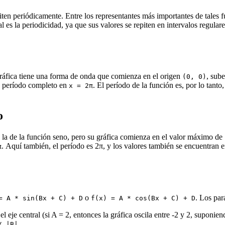
en periódicamente. Entre los representantes más importantes de tales 
l es la periodicidad, ya que sus valores se repiten en intervalos regular
gráfica tiene una forma de onda que comienza en el origen
, sub
(0, 0)
n período completo en
. El período de la función es, por lo tanto
x = 2π
o
a la de la función seno, pero su gráfica comienza en el valor máximo de
. Aquí también, el período es 2π, y los valores también se encuentran en
π
o
. Los par
= A * sin(Bx + C) + D
f(x) = A * cos(Bx + C) + D
el eje central (si A = 2, entonces la gráfica oscila entre -2 y 2, suponie
.
/ |B|