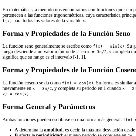
En matemáticas, a menudo nos encontramos con funciones que se repit
pertenecen a las funciones trigonométricas, cuya característica principa
para todos los valores de la variable x.
f(x)
Forma y Propiedades de la Función Seno
La función seno generalmente se escribe como
. Su 
f(x) = sin(x)
luego desciende a un valor mínimo de -1 en
, y completa u
x = 3π/2
significa que su rango es el intervalo [-1, 1].
Forma y Propiedades de la Función Cosen
La función coseno se da como
. Su forma es similar 
f(x) = cos(x)
nuevamente en
, y completa su período en 1 cuando
x = 3π/2
x = 2
.
x) = cos(x)
Forma General y Parámetros
Ambas funciones pueden escribirse en una forma más general:
f(x) 
A
determina la
amplitud
, es decir, la máxima desviación desde 
B
afecta la
periodicidad
: el nuevo período se convierte en
2π 