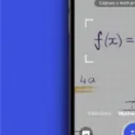
18 = 2 × 3²
Los factores primos comunes son 2 y 3. El Máxim
12 = 2² × 3
MÍNIMO COMÚN MÚLTIPLO (mcm):
Método 1: Usando el producto y el MCD
Primero, calcula e
216 / 6 = 36.
Método 2: Usando la factorización en primos
El Mínimo Común
primos involucrados son 2 y 3. La potencia más alta de 2 es
2²
Haz una foto de tu tarea y utiliza el tutor de IA.
El Máximo Común Divisor y el Mínimo Común Múltiplo
MCD y MCM (Ejercicio)
5 minutos