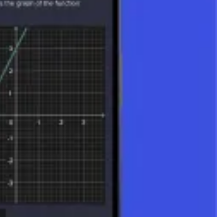
factores primos comunes:
MCD(18, 12) = 2¹ × 3¹ = 2 × 3 = 6.
mo el producto de los números dividido por su MCD:
mcm(18, 12) =
ores primos presentes en cualquiera de los números: Los factores
× 3² = 4 × 9 = 36.