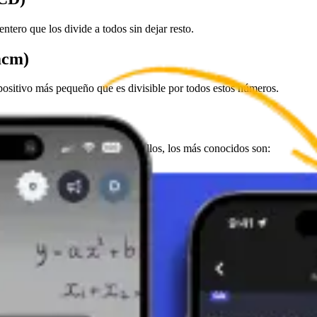
ro que los divide a todos sin dejar resto.
mcm)
sitivo más pequeño que es divisible por todos estos números.
Mínimo Común Múltiplo. Entre ellos, los más conocidos son:
 el mcm.
s igual al producto de los números dividido por su Máximo Común Div
tiplo (mcm) para los números 18 y 12.