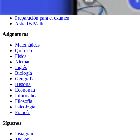
Productos
Astra AI Plus
Preparación para el examen
Astra IB Math
Asignaturas
Matemáticas
Química
Física
Alemán
Inglés
Biología
Geografía
Historia
Economía
Informática
Filosofía
Psicología
Francés
Síguenos
Instagram
TikTok