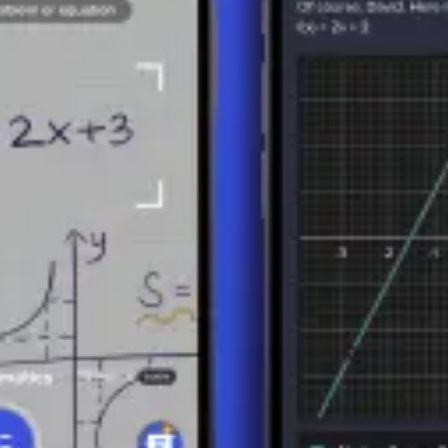
o Común Divisor es el producto de las potencias más bajas de estos 
l producto de los números:
. Luego, calcula el mcm co
18 × 12 = 216
 Múltiplo es el producto de las potencias más altas de todos los fact
(de 12). La potencia más alta de 3 es
(de 18).
3²
mcm(18, 12) = 2² 