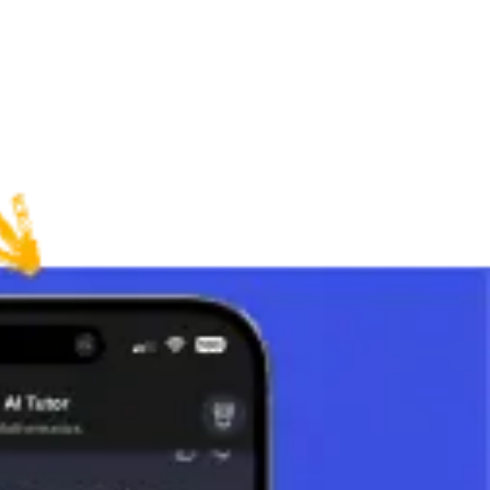
isor:
.
mcm(a, b) = (|a × b|) / MCD(a, b)