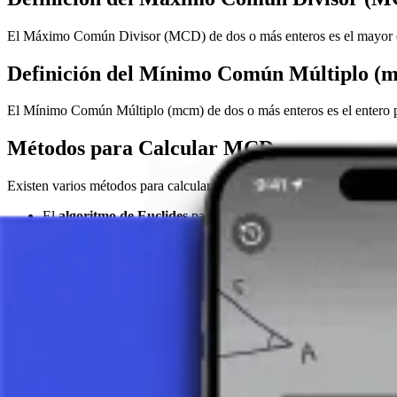
El Máximo Común Divisor (MCD) de dos o más enteros es el mayor ente
Definición del Mínimo Común Múltiplo (
El Mínimo Común Múltiplo (mcm) de dos o más enteros es el entero po
Métodos para Calcular MCD y mcm
Existen varios métodos para calcular el Máximo Común Divisor y el 
El
algoritmo de Euclides
para el Máximo Común Divisor.
Usar la
factorización en primos
tanto para el MCD como para
Usar la regla fundamental de que el Mínimo Común Múltiplo e
Problema de Ejemplo
Calculemos el Máximo Común Divisor (MCD) y el Mínimo Común Múl
MÁXIMO COMÚN DIVISOR (MCD):
Primero, encontramos la factorización en primos de los números: