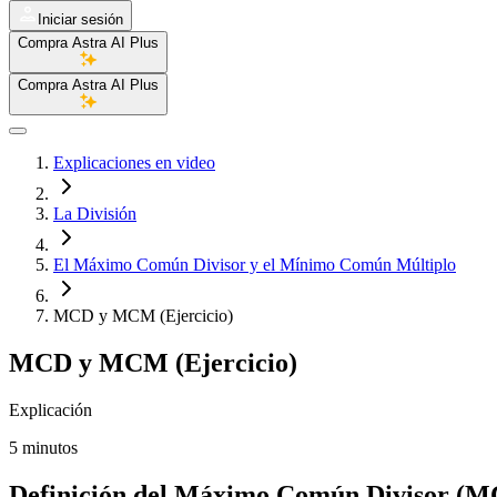
Iniciar sesión
Compra Astra AI Plus
Compra Astra AI Plus
Explicaciones en video
La División
El Máximo Común Divisor y el Mínimo Común Múltiplo
MCD y MCM (Ejercicio)
MCD y MCM (Ejercicio)
Explicación
5 minutos
Definición del Máximo Común Divisor (