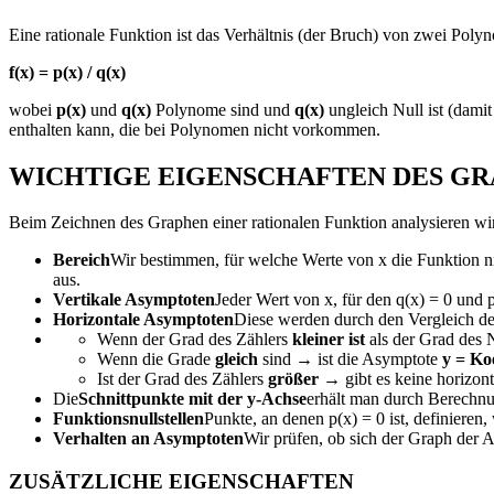
Eine rationale Funktion ist das Verhältnis (der Bruch) von zwei Poly
f(x) = p(x) / q(x)
wobei
p(x)
und
q(x)
Polynome sind und
q(x)
ungleich Null ist (dami
enthalten kann, die bei Polynomen nicht vorkommen.
WICHTIGE EIGENSCHAFTEN DES G
Beim Zeichnen des Graphen einer rationalen Funktion analysieren wi
Bereich
Wir bestimmen, für welche Werte von x die Funktion nich
aus.
Vertikale Asymptoten
Jeder Wert von x, für den q(x) = 0 und p(
Horizontale Asymptoten
Diese werden durch den Vergleich d
Wenn der Grad des Zählers
kleiner ist
als der Grad des 
Wenn die Grade
gleich
sind → ist die Asymptote
y = Ko
Ist der Grad des Zählers
größer
→ gibt es keine horizont
Die
Schnittpunkte mit der y-Achse
erhält man durch Berechnun
Funktionsnullstellen
Punkte, an denen p(x) = 0 ist, definieren
Verhalten an Asymptoten
Wir prüfen, ob sich der Graph der 
ZUSÄTZLICHE EIGENSCHAFTEN