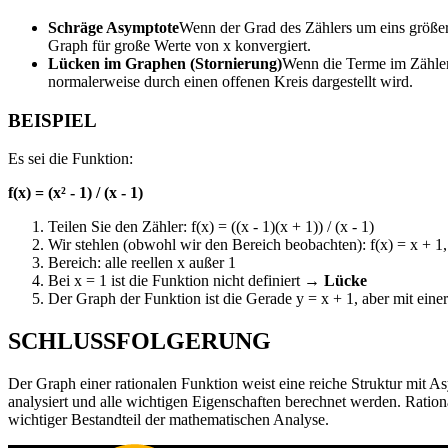
Schräge Asymptote
Wenn der Grad des Zählers um eins größer 
Graph für große Werte von x konvergiert.
Lücken im Graphen (Stornierung)
Wenn die Terme im Zähler 
normalerweise durch einen offenen Kreis dargestellt wird.
BEISPIEL
Es sei die Funktion:
f(x) = (x² - 1) / (x - 1)
Teilen Sie den Zähler: f(x) = ((x - 1)(x + 1)) / (x - 1)
Wir stehlen (obwohl wir den Bereich beobachten): f(x) = x + 1
Bereich: alle reellen x außer 1
Bei x = 1 ist die Funktion nicht definiert →
Lücke
Der Graph der Funktion ist die Gerade y = x + 1, aber mit eine
SCHLUSSFOLGERUNG
Der Graph einer rationalen Funktion weist eine reiche Struktur mit
analysiert und alle wichtigen Eigenschaften berechnet werden. Ratio
wichtiger Bestandteil der mathematischen Analyse.