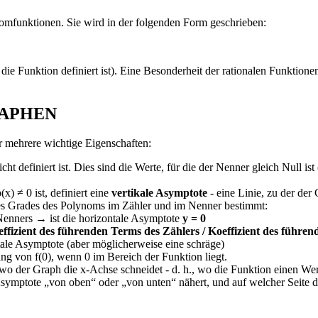
nomfunktionen. Sie wird in der folgenden Form geschrieben:
t die Funktion definiert ist). Eine Besonderheit der rationalen Funkt
RAPHEN
r mehrere wichtige Eigenschaften:
t definiert ist. Dies sind die Werte, für die der Nenner gleich Null is
x) ≠ 0 ist, definiert eine
vertikale Asymptote
- eine Linie, zu der der 
es Grades des Polynoms im Zähler und im Nenner bestimmt:
Nenners → ist die horizontale Asymptote
y = 0
effizient des führenden Terms des Zählers / Koeffizient des führe
ale Asymptote (aber möglicherweise eine schräge)
g von f(0), wenn 0 im Bereich der Funktion liegt.
, wo der Graph die x-Achse schneidet - d. h., wo die Funktion einen Wer
Asymptote „von oben“ oder „von unten“ nähert, und auf welcher Seite d