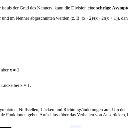
ist als der Grad des Nenners, kann die Division eine
schräge Asympt
und im Nenner abgeschnitten werden (z. B. (x - 2)/(x - 2)(x + 1)), da
, aber
x ≠ 1
r Lücke bei x = 1.
 Asymptoten, Nullstellen, Lücken und Richtungsänderungen auf. Um den 
nale Funktionen geben Aufschluss über das Verhalten von Ausdrücken, 