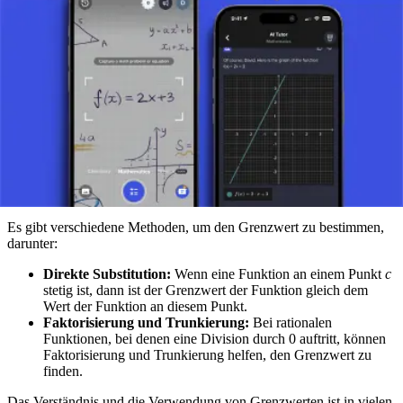
Der Grenzwert der Differenz des Quotienten einer
Funktion,
wenn das Intervall zwischen zwei Punkten gegen
Null geht, beschreibt das Konzept derAbleitung, die die
Steigung einer Tangente am Graphen der Funktion darstellt.
Verhalten im Unendlichen:
Der Grenzwert einer Funktion,
wenn
x
sich dem Unendlichen nähert, beschreibt das
Verhalten der Funktion am „Rand“ des Bereichs oder wenn
ihre Werte stark ansteigen.
METHODEN ZUR BESTIMMUNG DES
GRENZWERTS
Es gibt verschiedene Methoden, um den Grenzwert zu bestimmen,
darunter:
Direkte Substitution:
Wenn eine Funktion an einem Punkt
c
stetig ist, dann ist der Grenzwert der Funktion gleich dem
Wert der Funktion an diesem Punkt.
Faktorisierung und Trunkierung:
Bei rationalen
Funktionen, bei denen eine Division durch 0 auftritt, können
Faktorisierung und Trunkierung helfen, den Grenzwert zu
finden.
Das Verständnis und die Verwendung von Grenzwerten ist in vielen