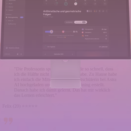
"Immer dieselbe Geschichte: Jemand schreibt 'Hey,
kannst du mir die Mitschriften fotografieren' und dann
beschäftige ich mich stundenlang damit. Jetzt schicke
ich einfach den Link zum Prüfungstraining, dann hat er
alles und kann schon für den Test lernen."
Lara (21) ⭐⭐⭐⭐⭐
"Die Professorin sprach in der Stunde so schnell, dass
ich die Hälfte nicht mitbekommen habe. Zu Hause habe
ich einfach die Mitschriften einer Mitschülerin bei Astra
AI hochgeladen und ein Prüfungstraining erstellt.
Danach habe ich damit gelernt. Das hat mir wirklich
das Lernen erleichtert."
Felix (20) ⭐⭐⭐⭐⭐