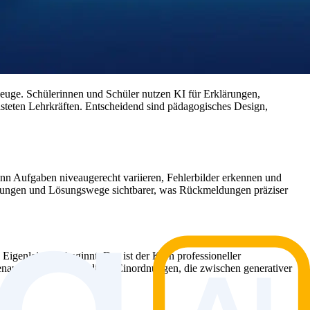
zeuge. Schülerinnen und Schüler nutzen KI für Erklärungen,
teten Lehrkräften. Entscheidend sind pädagogisches Design,
kann Aufgaben niveaugerecht variieren, Fehlerbilder erkennen und
rlegungen und Lösungswege sichtbarer, was Rückmeldungen präziser
 Eigenleistung beginnt. Das ist der Kern professioneller
Genau das betonen fundierte Einordnungen, die zwischen generativer