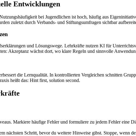
uelle Entwicklungen
tzungshäufigkeit bei Jugendlichen ist hoch, häufig aus Eigeninitiativ
den zuletzt durch Verbands- und Stiftungsumfragen sichtbar aufbereite
tzen
ffserklärungen und Lösungswege. Lehrkräfte nutzen KI für Unterricht
ten: Akzeptanz wächst dort, wo klare Regeln und sinnvolle Anwendungs
 verbessert die Lernqualität. In kontrollierten Vergleichen schnitten Gru
xis heißt das: Hint first, solution second.
rkräfte
iveaus. Markiere häufige Fehler und formuliere zu jedem Fehler eine D
 nächsten Schritt, bevor du weitere Hinweise gibst. Stoppe, wenn der S