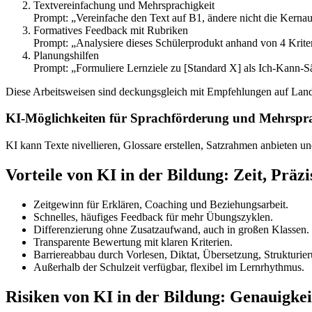
Textvereinfachung und Mehrsprachigkeit
Prompt: „Vereinfache den Text auf B1, ändere nicht die Kernau
Formatives Feedback mit Rubriken
Prompt: „Analysiere dieses Schülerprodukt anhand von 4 Kriteri
Planungshilfen
Prompt: „Formuliere Lernziele zu [Standard X] als Ich-Kann-S
Diese Arbeitsweisen sind deckungsgleich mit Empfehlungen auf Lande
KI-Möglichkeiten für Sprachförderung und Mehrspra
KI kann Texte nivellieren, Glossare erstellen, Satzrahmen anbieten 
Vorteile von KI in der Bildung: Zeit, Präz
Zeitgewinn für Erklären, Coaching und Beziehungsarbeit.
Schnelles, häufiges Feedback für mehr Übungszyklen.
Differenzierung ohne Zusatzaufwand, auch in großen Klassen.
Transparente Bewertung mit klaren Kriterien.
Barriereabbau durch Vorlesen, Diktat, Übersetzung, Strukturie
Außerhalb der Schulzeit verfügbar, flexibel im Lernrhythmus.
Risiken von KI in der Bildung: Genauigkeit