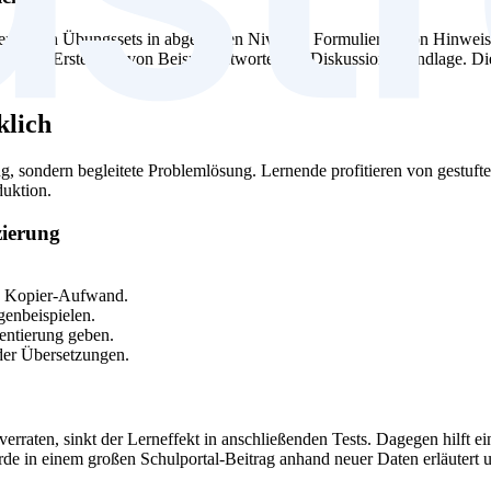
eren von Übungssets in abgestuften Niveaus, Formulieren von Hinweis
e sowie Erstellung von Beispielantworten als Diskussionsgrundlage. D
klich
ng, sondern begleitete Problemlösung. Lernende profitieren von gestufte
duktion.
zierung
.
en Kopier-Aufwand.
genbeispielen.
entierung geben.
der Übersetzungen.
rraten, sinkt der Lerneffekt in anschließenden Tests. Dagegen hilft 
 in einem großen Schulportal-Beitrag anhand neuer Daten erläutert un