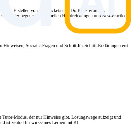
ketten, Erstellen von Exit-Tickets und Do-Now-Prompts,
iese Muster begegnen in aktuellen Handreichungen und Best-Practice-
n Hinweisen, Socratic-Fragen und Schritt-für-Schritt-Erklärungen erst
ein Tutor-Modus, der nur Hinweise gibt, Lösungswege aufzeigt und
d ist zentral für wirksames Lernen mit KI.