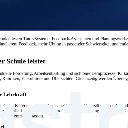
 Schulen testen Tutor-Systeme, Feedback-Assistenten und Planungswerk
hnellerem Feedback, mehr Übung in passender Schwierigkeit und entlas
r Schule leistet
viduelle Förderung, Arbeitsentlastung und sichtbare Lernprozesse. KI 
ter, Rubriken, Elternbriefe und Übersichten. Gleichzeitig werden Übe
er Lehrkraft
Qualität der KI-Vorschläge und entscheidet, wann Unterstützung endet und
 Routine, die Lehrkraft fokussiert auf Erklären, Coaching, Beziehung. 
lar im Zentrum belassen.
icht