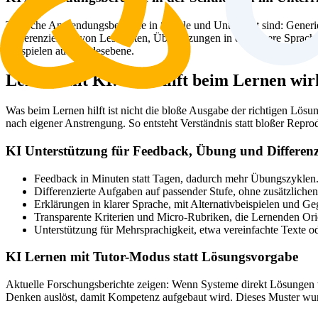
Typische Anwendungsbereiche in Schule und Unterricht sind: Generi
Differenzierung von Lesetexten, Übersetzungen in einfachere Sprach
Beispielen auf Landesebene.
Lernen mit KI: Was hilft beim Lernen wir
Was beim Lernen hilft ist nicht die bloße Ausgabe der richtigen Lösu
nach eigener Anstrengung. So entsteht Verständnis statt bloßer Repro
KI Unterstützung für Feedback, Übung und Differen
Feedback in Minuten statt Tagen, dadurch mehr Übungszyklen
Differenzierte Aufgaben auf passender Stufe, ohne zusätzlich
Erklärungen in klarer Sprache, mit Alternativbeispielen und Ge
Transparente Kriterien und Micro-Rubriken, die Lernenden Ori
Unterstützung für Mehrsprachigkeit, etwa vereinfachte Texte o
KI Lernen mit Tutor-Modus statt Lösungsvorgabe
Aktuelle Forschungsberichte zeigen: Wenn Systeme direkt Lösungen ve
Denken auslöst, damit Kompetenz aufgebaut wird. Dieses Muster wurde