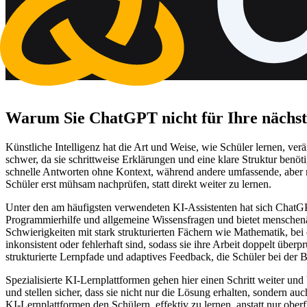
Warum Sie ChatGPT nicht für Ihre nächst
Künstliche Intelligenz hat die Art und Weise, wie Schüler lernen, ve
schwer, da sie schrittweise Erklärungen und eine klare Struktur benöt
schnelle Antworten ohne Kontext, während andere umfassende, aber m
Schüler erst mühsam nachprüfen, statt direkt weiter zu lernen.
Unter den am häufigsten verwendeten KI-Assistenten hat sich ChatGPT 
Programmierhilfe und allgemeine Wissensfragen und bietet menschenä
Schwierigkeiten mit stark strukturierten Fächern wie Mathematik, bei
inkonsistent oder fehlerhaft sind, sodass sie ihre Arbeit doppelt übe
strukturierte Lernpfade und adaptives Feedback, die Schüler bei der
Spezialisierte KI-Lernplattformen gehen hier einen Schritt weiter un
und stellen sicher, dass sie nicht nur die Lösung erhalten, sondern a
KI-Lernplattformen den Schülern, effektiv zu lernen, anstatt nur obe