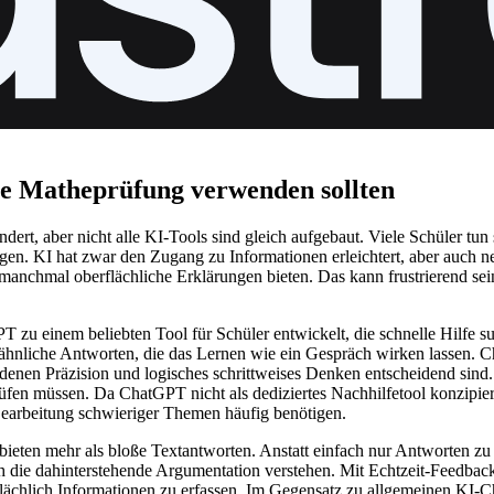
e Matheprüfung verwenden sollten
rändert, aber nicht alle KI-Tools sind gleich aufgebaut. Viele Schüler
igen. KI hat zwar den Zugang zu Informationen erleichtert, aber auch n
anchmal oberflächliche Erklärungen bieten. Das kann frustrierend sei
zu einem beliebten Tool für Schüler entwickelt, die schnelle Hilfe su
hnliche Antworten, die das Lernen wie ein Gespräch wirken lassen. Ch
 denen Präzision und logisches schrittweises Denken entscheidend sind.
rprüfen müssen. Da ChatGPT nicht als dediziertes Nachhilfetool konzipie
 Bearbeitung schwieriger Themen häufig benötigen.
d bieten mehr als bloße Textantworten. Anstatt einfach nur Antworten zu
uch die dahinterstehende Argumentation verstehen. Mit Echtzeit-Feedback
rflächlich Informationen zu erfassen. Im Gegensatz zu allgemeinen KI-C