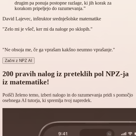
drugim pa ponuja postopne razlage, ki jih korak za
korakom pripeljejo do razumevanja.”
David Lajevec, inštruktor srednješolske matematike
"Zelo mi je všeč, ker mi da
naloge po sklopih
."
"
Ne obsoja me
, če ga vprašam kakšno neumno vprašanje."
Začni z NPZ AI
200 pravih nalog iz preteklih pol NPZ-ja
iz matematike!
Poišči želeno temo, izberi nalogo in do razumevanja pridi s pomočjo
osebnega AI tutorja, ki spremlja tvoj napredek.