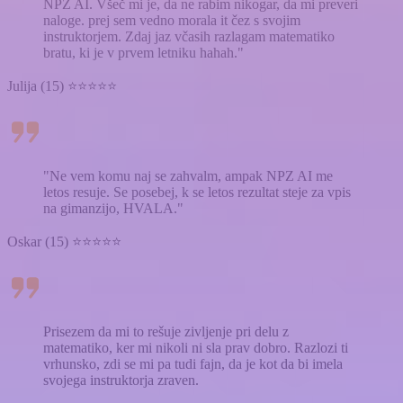
NPZ AI. Všeč mi je, da ne rabim nikogar, da mi preveri
naloge. prej sem vedno morala it čez s svojim
instruktorjem. Zdaj jaz včasih razlagam matematiko
bratu, ki je v prvem letniku hahah."
Julija (15) ⭐⭐⭐⭐⭐
"Ne vem komu naj se zahvalm, ampak NPZ AI me
letos resuje. Se posebej, k se letos rezultat steje za vpis
na gimanzijo, HVALA."
Oskar (15) ⭐⭐⭐⭐⭐
Prisezem da mi to rešuje zivljenje pri delu z
matematiko, ker mi nikoli ni sla prav dobro. Razlozi ti
vrhunsko, zdi se mi pa tudi fajn, da je kot da bi imela
svojega instruktorja zraven.