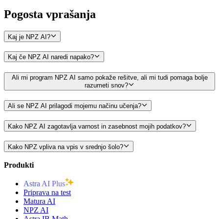
Pogosta
vprašanja
Kaj je NPZ AI?
Kaj če NPZ AI naredi napako?
Ali mi program NPZ AI samo pokaže rešitve, ali mi tudi pomaga bolje
razumeti snov?
Ali se NPZ AI prilagodi mojemu načinu učenja?
Kako NPZ AI zagotavlja varnost in zasebnost mojih podatkov?
Kako NPZ vpliva na vpis v srednjo šolo?
Produkti
Astra AI Plus
Priprava na test
Matura AI
NPZ AI
Astra IB Math