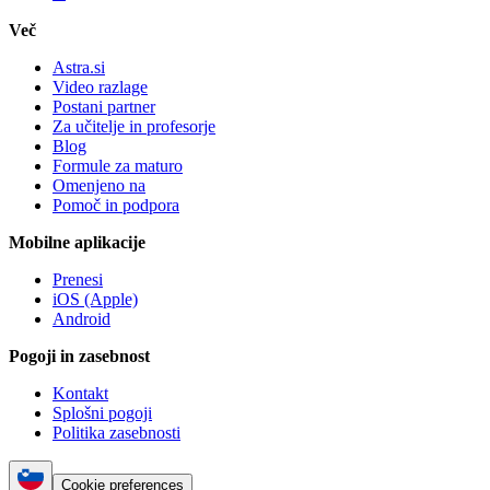
Več
Astra.si
Video razlage
Postani partner
Za učitelje in profesorje
Blog
Formule za maturo
Omenjeno na
Pomoč in podpora
Mobilne aplikacije
Prenesi
iOS (Apple)
Android
Pogoji in zasebnost
Kontakt
Splošni pogoji
Politika zasebnosti
Cookie preferences