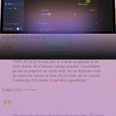
Personalizirana pomoč, prilagojena tvojemu tempu in potrebam. Kot
pravi osebni inštruktor te vodi skozi ključne teme in naloge NPZ-ja,
da samozavestno napreduješ in dosežeš svoje cilje.
Kaj pravijo
naši uporabniki
?
Več kot
11.296.000
slovenskih dijakov je že poskusilo orodja Astra
AI in NPZ AI za učenje matematike.
"NPZ AI mi je res kul, ker te vodi po poglavjih in ne
rabis skrbet, da si kaksno nalogo pozabil. Uporabljam
ga tud za pripravo na ostale teste, ker te dejansko vodi
do resitve in zraven se ucis. Pa ful dobr, da ste naredil
Generacija Alfa mode, k tud skos uporabljam."
Gašper (12) ⭐⭐⭐⭐⭐
"Do tega leta nisem mel pojma pri matematiki. Že nekaj