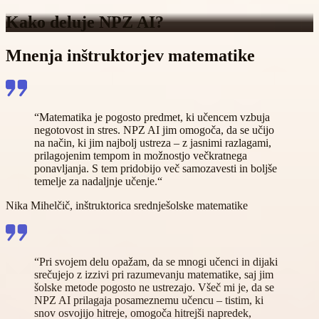
Kako deluje
NPZ AI?
Mnenja inštruktorjev matematike
“Matematika je pogosto predmet, ki učencem vzbuja
negotovost in stres. NPZ AI jim omogoča, da se učijo
na način, ki jim najbolj ustreza – z jasnimi razlagami,
prilagojenim tempom in možnostjo večkratnega
ponavljanja. S tem pridobijo več samozavesti in boljše
temelje za nadaljnje učenje.“
Nika Mihelčič, inštruktorica srednješolske matematike
“Pri svojem delu opažam, da se mnogi učenci in dijaki
srečujejo z izzivi pri razumevanju matematike, saj jim
šolske metode pogosto ne ustrezajo. Všeč mi je, da se
NPZ AI prilagaja posameznemu učencu – tistim, ki
snov osvojijo hitreje, omogoča hitrejši napredek,