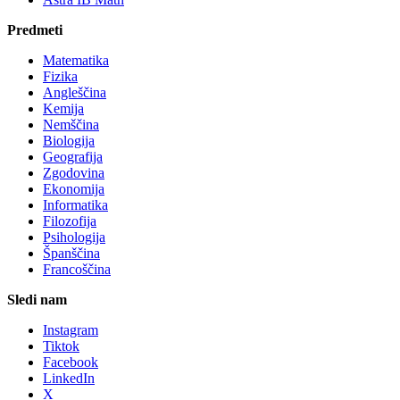
Predmeti
Matematika
Fizika
Angleščina
Kemija
Nemščina
Biologija
Geografija
Zgodovina
Ekonomija
Informatika
Filozofija
Psihologija
Španščina
Francoščina
Sledi nam
Instagram
Tiktok
Facebook
LinkedIn
X