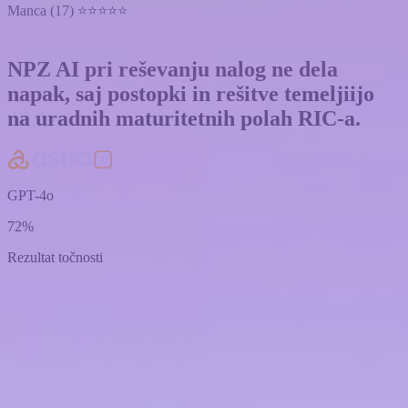
Manca (17) ⭐⭐⭐⭐⭐
NPZ AI pri reševanju nalog
ne dela
napak
, saj postopki in rešitve temeljiijo
na uradnih maturitetnih polah RIC-a.
GPT-4o
72%
Rezultat točnosti