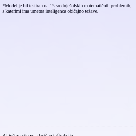
*Model je bil testiran na 15 srednješolskih matematičnih problemih,
s katerimi ima umetna inteligenca običajno težave.
AI inštrukcije vs. klasične inštrukcije