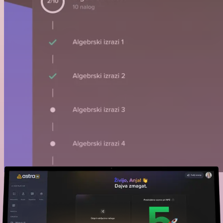
Prilagojeno za uspeh na NPZ-ju v 6. ali 9.
razredu