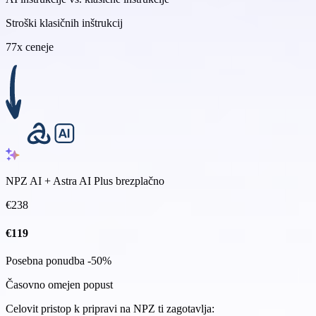
Stroški klasičnih inštrukcij
77x ceneje
NPZ AI + Astra AI Plus brezplačno
€
238
€
119
Posebna ponudba -50%
Časovno omejen popust
Celovit pristop k pripravi na NPZ ti zagotavlja: