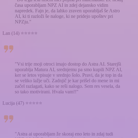
časa uporabljam NPZ AI in zdej dejansko vidim
napredek. Fajn je, da lahko zraven uporabljaš še Astro
AI, ki ti razloži še naloge, ki ne pridejo upoštev pri
NPZju."
Lan (14) ⭐⭐⭐⭐⭐
"Vsi trije moji otroci imajo dostop do Astra AI. Starejši
uporablja Matura AI, srednjemu pa smo kupili NPZ AI,
ker se letos vpisuje v srednjo šolo. Pravi, da je top in da
se veliko lažje uči. Zadnjič je kar prišel do mene in mi
začel razlagati, kako se reši nalogo. Sem res vesela, da
so tako motivirani. Hvala vam!!"
Lucija (47) ⭐⭐⭐⭐⭐
"Astra ai uporabljam že skoraj eno leto in zdaj tudi