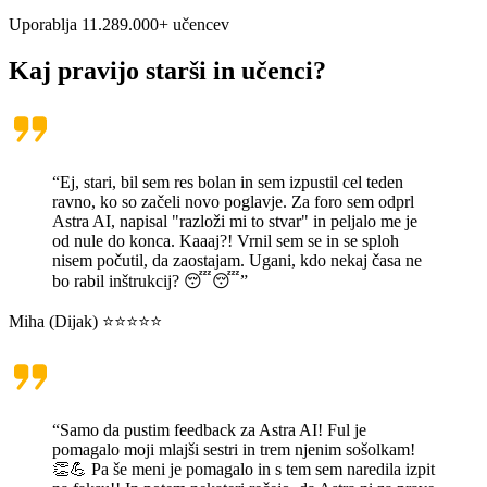
Uporablja
11.289.000
+ učencev
Kaj pravijo
starši in učenci
?
“Ej, stari, bil sem res bolan in sem izpustil cel teden
ravno, ko so začeli novo poglavje. Za foro sem odprl
Astra AI, napisal "razloži mi to stvar" in peljalo me je
od nule do konca. Kaaaj?! Vrnil sem se in se sploh
nisem počutil, da zaostajam. Ugani, kdo nekaj časa ne
bo rabil inštrukcij? 😴😴”
Miha (Dijak) ⭐⭐⭐⭐⭐
“Samo da pustim feedback za Astra AI! Ful je
pomagalo moji mlajši sestri in trem njenim sošolkam!
👏💪 Pa še meni je pomagalo in s tem sem naredila izpit