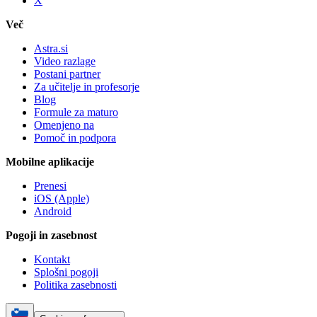
X
Več
Astra.si
Video razlage
Postani partner
Za učitelje in profesorje
Blog
Formule za maturo
Omenjeno na
Pomoč in podpora
Mobilne aplikacije
Prenesi
iOS (Apple)
Android
Pogoji in zasebnost
Kontakt
Splošni pogoji
Politika zasebnosti