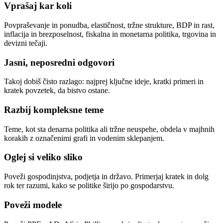
Vprašaj kar koli
Povpraševanje in ponudba, elastičnost, tržne strukture, BDP in rast,
inflacija in brezposelnost, fiskalna in monetarna politika, trgovina in
devizni tečaji.
Jasni, neposredni odgovori
Takoj dobiš čisto razlago: najprej ključne ideje, kratki primeri in
kratek povzetek, da bistvo ostane.
Razbij kompleksne teme
Teme, kot sta denarna politika ali tržne neuspehe, obdela v majhnih
korakih z označenimi grafi in vodenim sklepanjem.
Oglej si veliko sliko
Poveži gospodinjstva, podjetja in državo. Primerjaj kratek in dolg
rok ter razumi, kako se politike širijo po gospodarstvu.
Poveži modele