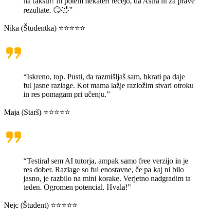
na faksu!! In potem nekateri rečejo, da Astra ni za prave
rezultate. 😏🤣”
Nika (Študentka) ⭐⭐⭐⭐⭐
“Iskreno, top. Pusti, da razmišljaš sam, hkrati pa daje
ful jasne razlage. Kot mama lažje razložim stvari otroku
in res pomagam pri učenju.”
Maja (Starš) ⭐⭐⭐⭐⭐
“Testiral sem AI tutorja, ampak samo free verzijo in je
res dober. Razlage so ful enostavne, če pa kaj ni bilo
jasno, je razbilo na mini korake. Verjetno nadgradim ta
teden. Ogromen potencial. Hvala!”
Nejc (Študent) ⭐⭐⭐⭐⭐