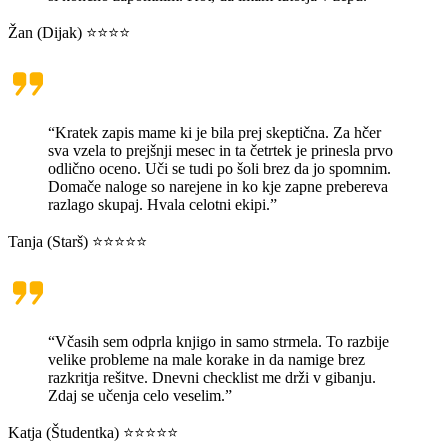
Žan (Dijak) ⭐⭐⭐⭐
“Kratek zapis mame ki je bila prej skeptična. Za hčer
sva vzela to prejšnji mesec in ta četrtek je prinesla prvo
odlično oceno. Uči se tudi po šoli brez da jo spomnim.
Domače naloge so narejene in ko kje zapne prebereva
razlago skupaj. Hvala celotni ekipi.”
Tanja (Starš) ⭐⭐⭐⭐⭐
“Včasih sem odprla knjigo in samo strmela. To razbije
velike probleme na male korake in da namige brez
razkritja rešitve. Dnevni checklist me drži v gibanju.
Zdaj se učenja celo veselim.”
Katja (Študentka) ⭐⭐⭐⭐⭐