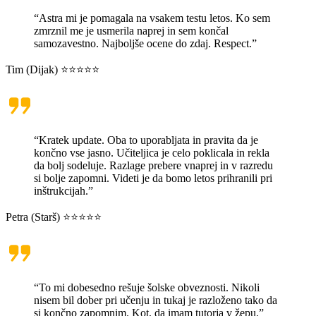
“Astra mi je pomagala na vsakem testu letos. Ko sem
zmrznil me je usmerila naprej in sem končal
samozavestno. Najboljše ocene do zdaj. Respect.”
Tim (Dijak) ⭐⭐⭐⭐⭐
“Kratek update. Oba to uporabljata in pravita da je
končno vse jasno. Učiteljica je celo poklicala in rekla
da bolj sodeluje. Razlage prebere vnaprej in v razredu
si bolje zapomni. Videti je da bomo letos prihranili pri
inštrukcijah.”
Petra (Starš) ⭐⭐⭐⭐⭐
“To mi dobesedno rešuje šolske obveznosti. Nikoli
nisem bil dober pri učenju in tukaj je razloženo tako da
si končno zapomnim. Kot, da imam tutorja v žepu.”