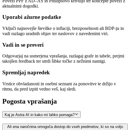
Poveži PPF z AD–AS in Phillipsovo krivuljo ter koncepte poveži z
aktualnimi dogodki.
Uporabi ažurne podatke
Vključi najnovejše številke o inflaciji, brezposelnosti ali BDP-ju in
vadi razlago uradnih objav ter naslovov z navedenimi viri.
Vadi in se preveri
Odgovarjaj na usmerjena vprašanja, razlagaj grafe in tabele, prejmi
takojšen feedback ter utrdi šibke točke z nežnimi namigi.
Spremljaj napredek
Vrstice obvladanosti in osebni seznam za ponovitve te držijo v
ritmu, da pred izpiti vedno veš, kaj sledi.
Pogosta
vprašanja
Kaj je Astra AI in kako mi lahko pomaga?
Ali ena naročnina omogoča dostop do vseh predmetov, ki so na voljo