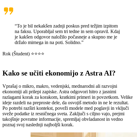
“To je bil nekakšen zadnji poskus pred težjim izpitom
na faksu. Uporabljal sem tri tedne in sem opravil. Kdaj
je kakšen odgovor naložilo počasneje a skupno me je
držalo mirnega in na poti. Solidno.”
Rok (Študent) ⭐⭐⭐⭐
Kako se učiti ekonomijo z Astra AI?
Vprašaj o mikro, makro, vedenjski, mednarodni ali razvojni
ekonomiji ali prilepi zapiske. Astra odgovori hitro z jasnimi
razlagami korak za korakom, kratkimi primeri in povzetkom. Velike
ideje razdeli na preproste dele, da osvojiš metodo in ne le rezultat.
Po potrebi razširi kontekst, poveži modele med poglavji in vključi
sveže podatke iz resničnega sveta. Zaključi s ciljno vajo, prejmi
takojšnje povratne informacije, spremljaj obvladanost in vedno
poznaj svoj naslednji najboljši korak.