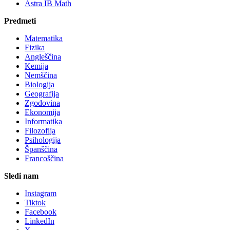
Astra IB Math
Predmeti
Matematika
Fizika
Angleščina
Kemija
Nemščina
Biologija
Geografija
Zgodovina
Ekonomija
Informatika
Filozofija
Psihologija
Španščina
Francoščina
Sledi nam
Instagram
Tiktok
Facebook
LinkedIn