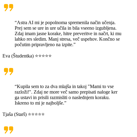
“Astra AI mi je popolnoma spremenila način učenja.
Prej sem se ure in ure učila in bila vseeno izgubljena.
Zdaj imam jasne korake, hitre preveritve in načrt, ki mu
lahko res sledim. Manj stresa, več uspehov. Končno se
počutim pripravljeno na izpite.”
Eva (Študentka) ⭐⭐⭐⭐⭐
“Kupila sem to za dva mlajša in takoj "Mami to vse
razloži!". Zdaj ne more več samo prepisati naloge ker
ga ustavi in prisili razmisliti o naslednjem koraku.
Iskreno to mi je najboljše.”
Tjaša (Starš) ⭐⭐⭐⭐⭐