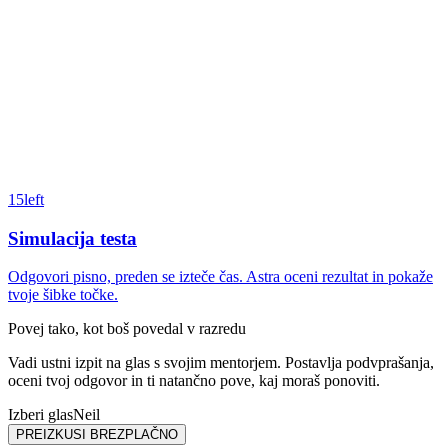
15
left
Simulacija testa
Odgovori pisno, preden se izteče čas. Astra oceni rezultat in pokaže
tvoje šibke točke.
Povej tako, kot boš povedal v razredu
Vadi ustni izpit na glas s svojim mentorjem. Postavlja podvprašanja,
oceni tvoj odgovor in ti natančno pove, kaj moraš ponoviti.
Izberi glas
Neil
PREIZKUSI BREZPLAČNO