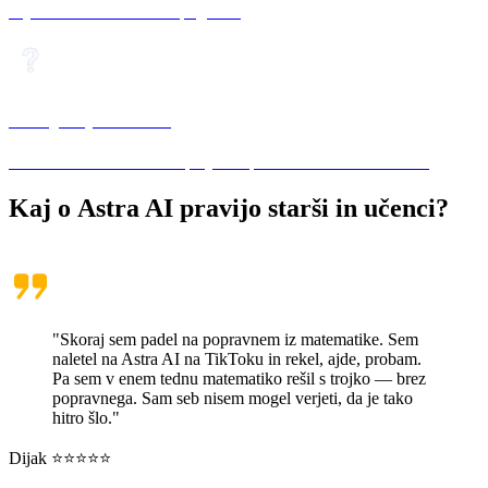
vajo za tekoč in naraven pogovor.
Manjka predmet?
Z Astra AI lahko ustvariš poljuben predmet. Klikni in ustvari.
Kaj o
Astra AI
pravijo starši in učenci?
"Skoraj sem padel na popravnem iz matematike. Sem
naletel na Astra AI na TikToku in rekel, ajde, probam.
Pa sem v enem tednu matematiko rešil s trojko — brez
popravnega. Sam seb nisem mogel verjeti, da je tako
hitro šlo."
Dijak ⭐⭐⭐⭐⭐