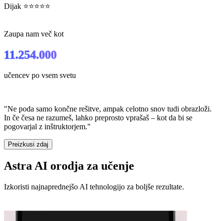
Dijak ⭐⭐⭐⭐⭐
Zaupa nam več kot
11.254.000
učencev po vsem svetu
"Ne poda samo končne rešitve, ampak
celotno snov tudi obrazloži
.
In če česa ne razumeš, lahko preprosto vprašaš –
kot da bi se
pogovarjal z inštruktorjem
."
Preizkusi zdaj
Astra AI orodja za učenje
Izkoristi najnaprednejšo AI tehnologijo za boljše rezultate.