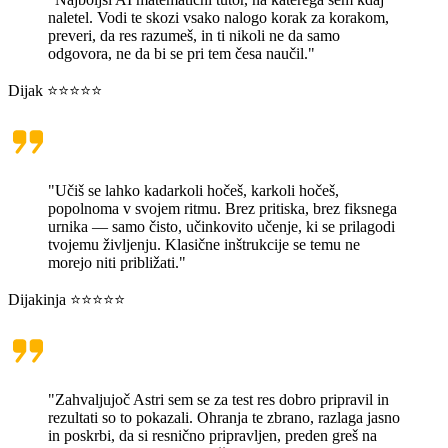
naletel. Vodi te skozi vsako nalogo korak za korakom,
preveri, da res razumeš, in ti nikoli ne da samo
odgovora, ne da bi se pri tem česa naučil."
Dijak ⭐⭐⭐⭐⭐
"Učiš se lahko kadarkoli hočeš, karkoli hočeš,
popolnoma v svojem ritmu. Brez pritiska, brez fiksnega
urnika — samo čisto, učinkovito učenje, ki se prilagodi
tvojemu življenju. Klasične inštrukcije se temu ne
morejo niti približati."
Dijakinja ⭐⭐⭐⭐⭐
"Zahvaljujoč Astri sem se za test res dobro pripravil in
rezultati so to pokazali. Ohranja te zbrano, razlaga jasno
in poskrbi, da si resnično pripravljen, preden greš na