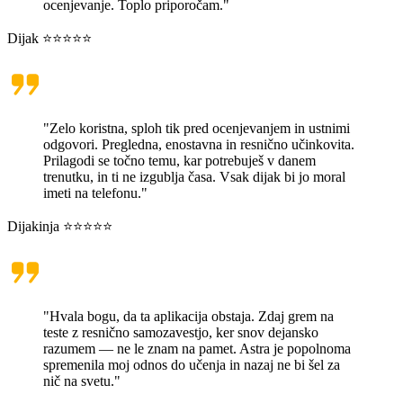
ocenjevanje. Toplo priporočam."
Dijak ⭐⭐⭐⭐⭐
"Zelo koristna, sploh tik pred ocenjevanjem in ustnimi
odgovori. Pregledna, enostavna in resnično učinkovita.
Prilagodi se točno temu, kar potrebuješ v danem
trenutku, in ti ne izgublja časa. Vsak dijak bi jo moral
imeti na telefonu."
Dijakinja ⭐⭐⭐⭐⭐
"Hvala bogu, da ta aplikacija obstaja. Zdaj grem na
teste z resnično samozavestjo, ker snov dejansko
razumem — ne le znam na pamet. Astra je popolnoma
spremenila moj odnos do učenja in nazaj ne bi šel za
nič na svetu."