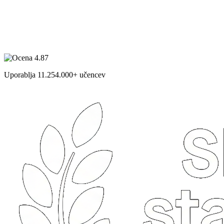
Uporablja
11.254.000
+ učencev