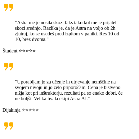
"Astra me je nosila skozi faks tako kot me je prijatelj
skozi srednjo. Razlika je, da je Astra na voljo ob 2h
zjutraj, ko se usedeš pred izpitom v paniki. Res 10 od
10, brez dvoma."
Študent ⭐⭐⭐⭐⭐
"Uporabljam jo za učenje in utrjevanje nemščine na
svojem nivoju in jo zelo priporočam. Cena je bistveno
nižja kot pri inštruktorju, rezultati pa so enako dobri, če
ne boljši. Velika hvala ekipi Astra AI."
Dijakinja ⭐⭐⭐⭐⭐