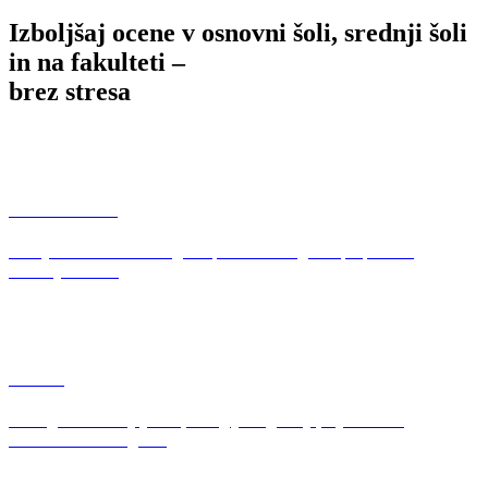
Izboljšaj ocene v osnovni šoli, srednji šoli
in na fakulteti –
brez stresa
Matematika
Slikaj matematično nalogo in pridobi razlago na preprost in
razumljiv način.
Fizika
Odkrij, kako delujejo sile, energija in gibanje, z jasnimi in
enostavnimi razlagami.