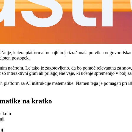
anje, katera platforma bo najhitreje izračunala pravilen odgovor. Iskan
eloten postopek.
im načrtom. Le tako je zagotovljeno, da bo pomoč relevantna za snov, k
 so interaktivni grafi ali prilagojene vaje, ki učenje spremenijo v bolj z
ših platform za AI inštrukcije matematike. Namen tega je pomagati pri i
ematike na kratko
orakom
nji
aj