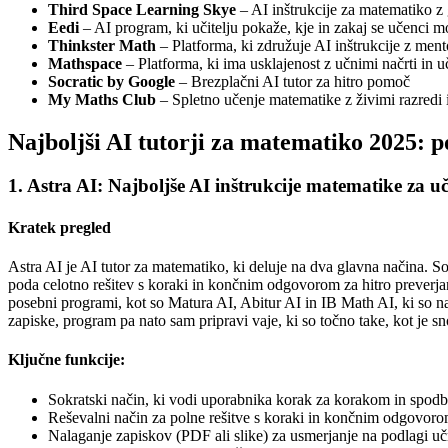
Third Space Learning Skye
– AI inštrukcije za matematiko z
Eedi
– AI program, ki učitelju pokaže, kje in zakaj se učenci mo
Thinkster Math
– Platforma, ki združuje AI inštrukcije z men
Mathspace
– Platforma, ki ima usklajenost z učnimi načrti in 
Socratic by Google
– Brezplačni AI tutor za hitro pomoč
My Maths Club
– Spletno učenje matematike z živimi razredi 
Najboljši AI tutorji za matematiko 2025: 
1. Astra AI: Najboljše AI inštrukcije matematike za 
Kratek pregled
Astra AI je AI tutor za matematiko, ki deluje na dva glavna načina. S
poda celotno rešitev s koraki in končnim odgovorom za hitro preverja
posebni programi, kot so Matura AI, Abitur AI in IB Math AI, ki so nar
zapiske, program pa nato sam pripravi vaje, ki so točno take, kot je sn
Ključne funkcije:
Sokratski način, ki vodi uporabnika korak za korakom in spodbu
Reševalni način za polne rešitve s koraki in končnim odgovor
Nalaganje zapiskov (PDF ali slike) za usmerjanje na podlagi uč