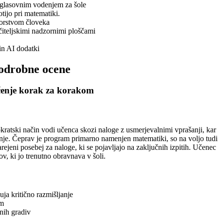
 glasovnim vodenjem za šole
tijo pri matematiki.
torstvom človeka
učiteljskimi nadzornimi ploščami
in AI dodatki
podrobne ocene
učenje korak za korakom
okratski način vodi učenca skozi naloge z usmerjevalnimi vprašanji, kar
nje. Čeprav je program primarno namenjen matematiki, so na voljo tudi p
ejeni posebej za naloge, ki se pojavljajo na zaključnih izpitih. Učenec 
ov, ki jo trenutno obravnava v šoli.
ja kritično razmišljanje
om
nih gradiv