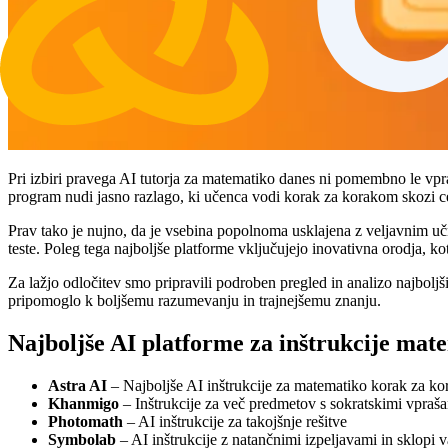
Pri izbiri pravega AI tutorja za matematiko danes ni pomembno le vpraš
program nudi jasno razlago, ki učenca vodi korak za korakom skozi c
Prav tako je nujno, da je vsebina popolnoma usklajena z veljavnim učn
teste. Poleg tega najboljše platforme vključujejo inovativna orodja, kot
Za lažjo odločitev smo pripravili podroben pregled in analizo najbolj
pripomoglo k boljšemu razumevanju in trajnejšemu znanju.
Najboljše AI platforme za inštrukcije mat
Astra AI
– Najboljše AI inštrukcije za matematiko korak za k
Khanmigo
– Inštrukcije za več predmetov s sokratskimi vpraša
Photomath
– AI inštrukcije za takojšnje rešitve
Symbolab
– AI inštrukcije z natančnimi izpeljavami in sklopi v