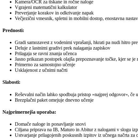
Kamera/OCR za tiskane in ročne naloge
Vgrajeni matematični kalkulator
Preverjanje korakov in odkrivanje napak
Večjezični vmesnik, spletni in mobilni dostop, enostavna nastavi
Prednosti:
Gradi samozavest z vodenimi vprašanji, hkrati pa nudi hitro pr
Deluje z lastnimi gradivi prek nalaganja zapiskov
Prilagaja se ravni znanja učenca
Jasno prikazan postopek olajša prepoznavanje točke, kjer se je
Primerno za samostojno učenje
Usklajenost z učnimi načrti
Slabosti:
Reševalni način lahko spodbuja pristop »najprej odgovor«, če 
Brezplačni paket omejuje dnevno učenje
Najprimernejša uporaba:
Domače naloge in ponavljanje snovi
Ciljana priprava na IB, Maturo in Abitur z nalogami v slogu izp
Ustvarjanje prilagojenih poskusnih izpitov iz učnega načrta za