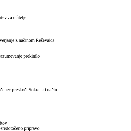
tev za učitelje
everjanje z načinom Reševalca
 razumevanje prekinilo
učenec preskoči Sokratski način
itov
 osredotočeno pripravo