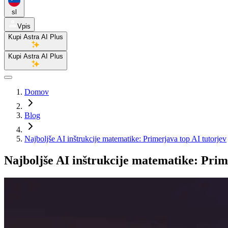
sl
Vpis
Kupi Astra AI Plus
Kupi Astra AI Plus
Domov
Blog
Najboljše AI inštrukcije matematike: Primerjava top AI tutorjev
Najboljše AI inštrukcije matematike: Prim