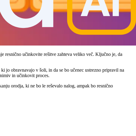
je resnično učinkovite rešitve zahteva veliko več. Ključno je, da
i jo obravnavajo v šoli, in da se bo učenec ustrezno pripravil na
animiv in učinkovit proces.
skanju orodja, ki ne bo le reševalo nalog, ampak bo resnično