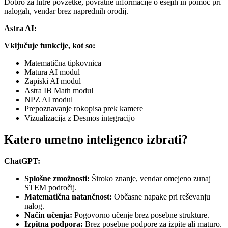
Dobro za hitre povzetke, povratne informacije o esejih in pomoč pri
nalogah, vendar brez naprednih orodij.
Astra AI:
Vključuje funkcije, kot so:
Matematična tipkovnica
Matura AI modul
Zapiski AI modul
Astra IB Math modul
NPZ AI modul
Prepoznavanje rokopisa prek kamere
Vizualizacija z Desmos integracijo
Katero umetno inteligenco izbrati?
ChatGPT:
Splošne zmožnosti:
Široko znanje, vendar omejeno zunaj
STEM področij.
Matematična natančnost:
Občasne napake pri reševanju
nalog.
Način učenja:
Pogovorno učenje brez posebne strukture.
Izpitna podpora:
Brez posebne podpore za izpite ali maturo.