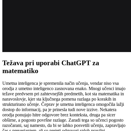
Težava pri uporabi ChatGPT za
matematiko
Umetna inteligenca je spremenila način učenja, vendar niso vsa
orodja z umetno inteligenco zasnovana enako. Mnogi učenci imajo
težave predvsem pri zahtevnejših predmetih, kot sta matematika in
naravoslovje, kjer sta ključnega pomena razlaga po korakih in
strukturirano učenje. Čeprav je umetna inteligenca omogočila lažji
dostop do informacij, pa je prinesla tudi nove izzive. Nekatera
orodja ponujajo hitre odgovore brez konteksta, druga pa sicer
obširne, a pogosto površne razlage. Zaradi tega so učenci pogosto
razočarani, saj namesto, da bi se lahko posvetili učenju, zapravljajo
čas s preverjanjem, ali so prejeti odgovori sploh pravilni.