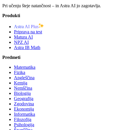
Pri učenju šteje natančnost – in Astra AI jo zagotavlja.
Produkti
Astra AI Plus
Priprava na test
Matura AI
NPZ AI
Astra IB Math
Predmeti
Matematika
Fizika
Angleščina
Kemija
Nemščina
Biologija
Geografija
Zgodovina
Ekonomija
Informatika
Filozofija
Psihologija
Španščina