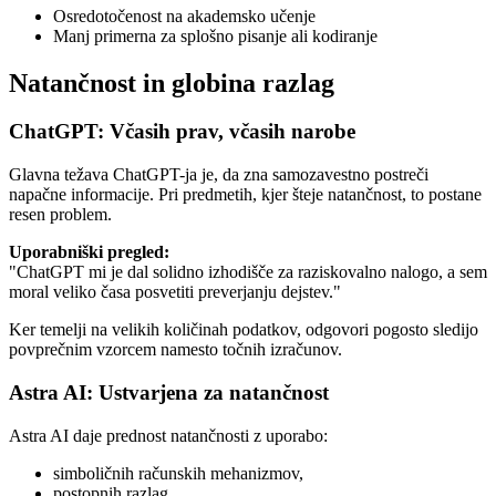
Osredotočenost na akademsko učenje
Manj primerna za splošno pisanje ali kodiranje
Natančnost in globina razlag
ChatGPT: Včasih prav, včasih narobe
Glavna težava ChatGPT-ja je, da zna samozavestno postreči
napačne informacije. Pri predmetih, kjer šteje natančnost, to postane
resen problem.
Uporabniški pregled:
"ChatGPT mi je dal solidno izhodišče za raziskovalno nalogo, a sem
moral veliko časa posvetiti preverjanju dejstev."
Ker temelji na velikih količinah podatkov, odgovori pogosto sledijo
povprečnim vzorcem namesto točnih izračunov.
Astra AI: Ustvarjena za natančnost
Astra AI daje prednost natančnosti z uporabo:
simboličnih računskih mehanizmov,
postopnih razlag,