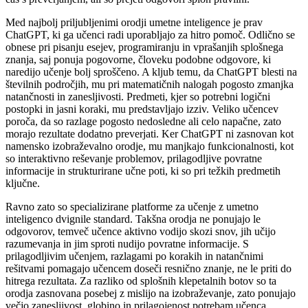
Med najbolj priljubljenimi orodji umetne inteligence je prav
ChatGPT, ki ga učenci radi uporabljajo za hitro pomoč. Odlično se
obnese pri pisanju esejev, programiranju in vprašanjih splošnega
znanja, saj ponuja pogovorne, človeku podobne odgovore, ki
naredijo učenje bolj sproščeno. A kljub temu, da ChatGPT blesti na
številnih področjih, mu pri matematičnih nalogah pogosto zmanjka
natančnosti in zanesljivosti. Predmeti, kjer so potrebni logični
postopki in jasni koraki, mu predstavljajo izziv. Veliko učencev
poroča, da so razlage pogosto nedosledne ali celo napačne, zato
morajo rezultate dodatno preverjati. Ker ChatGPT ni zasnovan kot
namensko izobraževalno orodje, mu manjkajo funkcionalnosti, kot
so interaktivno reševanje problemov, prilagodljive povratne
informacije in strukturirane učne poti, ki so pri težkih predmetih
ključne.
Ravno zato so specializirane platforme za učenje z umetno
inteligenco dvignile standard. Takšna orodja ne ponujajo le
odgovorov, temveč učence aktivno vodijo skozi snov, jih učijo
razumevanja in jim sproti nudijo povratne informacije. S
prilagodljivim učenjem, razlagami po korakih in natančnimi
rešitvami pomagajo učencem doseči resnično znanje, ne le priti do
hitrega rezultata. Za razliko od splošnih klepetalnih botov so ta
orodja zasnovana posebej z mislijo na izobraževanje, zato ponujajo
večjo zanesljivost, globino in prilagojenost potrebam učenca.