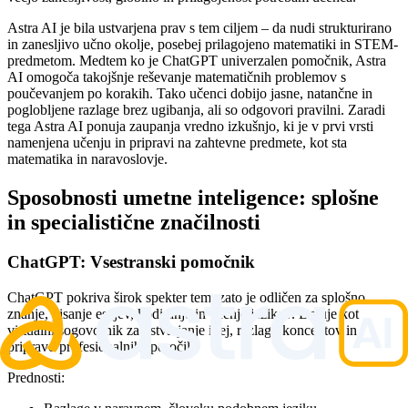
Astra AI je bila ustvarjena prav s tem ciljem – da nudi strukturirano
in zanesljivo učno okolje, posebej prilagojeno matematiki in STEM-
predmetom. Medtem ko je ChatGPT univerzalen pomočnik, Astra
AI omogoča takojšnje reševanje matematičnih problemov s
poučevanjem po korakih. Tako učenci dobijo jasne, natančne in
poglobljene razlage brez ugibanja, ali so odgovori pravilni. Zaradi
tega Astra AI ponuja zaupanja vredno izkušnjo, ki je v prvi vrsti
namenjena učenju in pripravi na zahtevne predmete, kot sta
matematika in naravoslovje.
Sposobnosti umetne inteligence: splošne
in specialistične značilnosti
ChatGPT: Vsestranski pomočnik
ChatGPT pokriva širok spekter tem, zato je odličen za splošno
znanje, pisanje esejev, kodiranje in učenje jezikov. Deluje kot
virtualni sogovornik za ustvarjanje idej, razlago konceptov in
pripravo profesionalnih sporočil.
Prednosti: