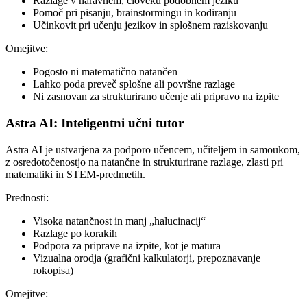
Razlage v naravnem, človeku podobnem jeziku
Pomoč pri pisanju, brainstormingu in kodiranju
Učinkovit pri učenju jezikov in splošnem raziskovanju
Omejitve:
Pogosto ni matematično natančen
Lahko poda preveč splošne ali površne razlage
Ni zasnovan za strukturirano učenje ali pripravo na izpite
Astra AI: Inteligentni učni tutor
Astra AI je ustvarjena za podporo učencem, učiteljem in samoukom,
z osredotočenostjo na natančne in strukturirane razlage, zlasti pri
matematiki in STEM-predmetih.
Prednosti:
Visoka natančnost in manj „halucinacij“
Razlage po korakih
Podpora za priprave na izpite, kot je matura
Vizualna orodja (grafični kalkulatorji, prepoznavanje
rokopisa)
Omejitve: