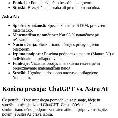
Funkcije:
Ponuja izključno besedilne odgovore.
Stroški:
Brezplačna uporaba ali premium naročnina.
Astra AI:
Splošne zmožnosti:
Specializirana na STEM, predvsem
matematiko.
Matematična natančnost:
Kar 98 % natančnost pri
reševanju nalog.
Način učenja:
Strukturirano učenje s prilagodljivim
pristopom.
Izpitna podpora:
Posebna podpora za maturo (Matura AI) z
individualnimi prilagoditvami.
Funkcije:
Vizualna orodja, interaktivno reševanje in
prepoznavanje matematičnih nalog.
Stroški:
Ugodno in dostopno tutorstvo, prilagojeno
študentom.
Končna presoja: ChatGPT vs. Astra AI
Če potrebuješ vsestranskega pomočnika za pisanje, ideje in
sproščeno učenje, izberi ChatGPT. Če pa iščeš natančno,
strukturirano učno podporo za matematiko in pripravo na izpite,
potem je Astra AI prava izbira.