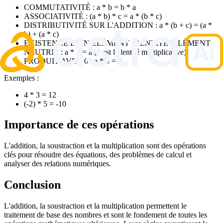
COMMUTATIVITÉ : a * b = b * a
ASSOCIATIVITÉ : (a * b) * c = a * (b * c)
DISTRIBUTIVITÉ SUR L'ADDITION : a * (b + c) = (a *
b) + (a * c)
EXISTENCE D'UN ÉLÉMENT IDENTITÉ (ÉLÉMENT
NEUTRE) : a * 1 = a (1 est l'identité multiplicative)
PRODUIT AVEC 0 : a * 0 = 0
Exemples :
4 * 3 = 12
(-2) * 5 = -10
Importance de ces opérations
L'addition, la soustraction et la multiplication sont des opérations
clés pour résoudre des équations, des problèmes de calcul et
analyser des relations numériques.
Conclusion
L'addition, la soustraction et la multiplication permettent le
traitement de base des nombres et sont le fondement de toutes les