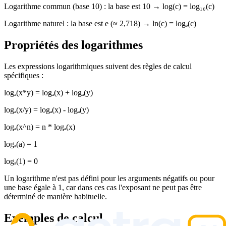
Logarithme commun (base 10) : la base est 10 → log(c) = log₁₀(c)
Logarithme naturel : la base est e (≈ 2,718) → ln(c) = logₑ(c)
Propriétés des logarithmes
Les expressions logarithmiques suivent des règles de calcul
spécifiques :
logₐ(x*y) = logₐ(x) + logₐ(y)
logₐ(x/y) = logₐ(x) - logₐ(y)
logₐ(x^n) = n * logₐ(x)
logₐ(a) = 1
logₐ(1) = 0
Un logarithme n'est pas défini pour les arguments négatifs ou pour
une base égale à 1, car dans ces cas l'exposant ne peut pas être
déterminé de manière habituelle.
Exemples de calcul