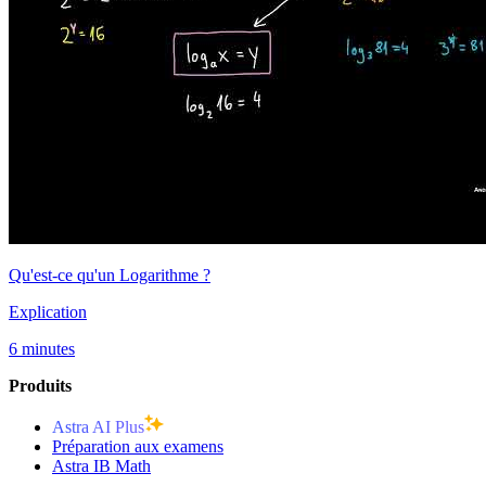
Qu'est-ce qu'un Logarithme ?
Explication
6 minutes
Produits
Astra AI Plus
Préparation aux examens
Astra IB Math