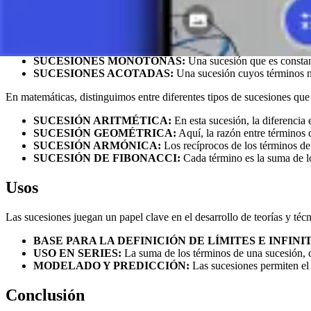
Una sucesión es una función cuyo dominio es el conjunto de los númer
un conjunto de elementos. Cada elemento en una sucesión se conoc
SUCESIONES FINITAS E INFINITAS:
Una sucesión finita
SUCESIONES MONÓTONAS:
Una sucesión que es constan
SUCESIONES ACOTADAS:
Una sucesión cuyos términos no
En matemáticas, distinguimos entre diferentes tipos de sucesiones que
SUCESIÓN ARITMÉTICA:
En esta sucesión, la diferencia 
SUCESIÓN GEOMÉTRICA:
Aquí, la razón entre términos 
SUCESIÓN ARMÓNICA:
Los recíprocos de los términos de
SUCESIÓN DE FIBONACCI:
Cada término es la suma de los 
Usos
Las sucesiones juegan un papel clave en el desarrollo de teorías y té
BASE PARA LA DEFINICIÓN DE LÍMITES E INFINI
USO EN SERIES:
La suma de los términos de una sucesión, c
MODELADO Y PREDICCIÓN:
Las sucesiones permiten el 
Conclusión