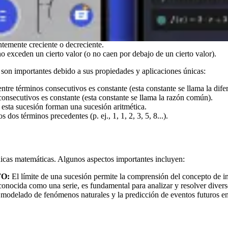
os naturales (o un subconjunto de los números naturales, como los prim
e como un
término
de la sucesión. Esta definición permite clasificar las
 tiene un número específico de términos, mientras que una sucesión inf
temente creciente o decreciente.
 exceden un cierto valor (o no caen por debajo de un cierto valor).
 son importantes debido a sus propiedades y aplicaciones únicas:
entre términos consecutivos es constante (esta constante se llama la dif
consecutivos es constante (esta constante se llama la razón común).
 esta sucesión forman una sucesión aritmética.
dos términos precedentes (p. ej., 1, 1, 2, 3, 5, 8...).
cnicas matemáticas. Algunos aspectos importantes incluyen:
TO:
El límite de una sucesión permite la comprensión del concepto de in
onocida como una serie, es fundamental para analizar y resolver diver
modelado de fenómenos naturales y la predicción de eventos futuros en d