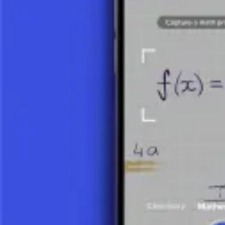
Ver detalles
Sucesión Geométrica
1 video
Ver detalles
¿Qué es una sucesión geométrica?
7 minutos
Ver detalles
Entendiendo las Sucesiones en Matemática
Las sucesiones son estructuras matemáticas compuestas por una serie 
regla específica. Son conceptos fundamentales en diversos campos de l
Definición y Propiedades Básicas de las Su