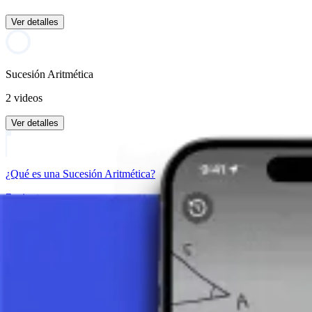
Ver detalles
Sucesión Aritmética
2 videos
Ver detalles
¿Qué es una Sucesión Aritmética?
7 minutos
Término General de una Sucesión
5 minutos