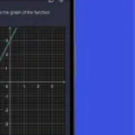
sucesión está determinado por su posición y puede seguir un patrón o
números.