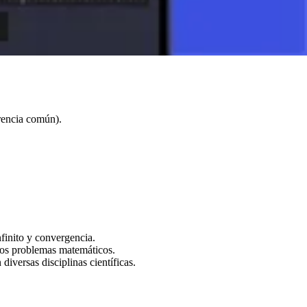
eros 'n' números naturales para una sucesión finita) y cuyo rango es
 sucesiones según sus propiedades, tales como:
inita tiene términos que continúan indefinidamente.
erencia común).
finito y convergencia.
sos problemas matemáticos.
iversas disciplinas científicas.