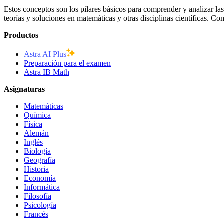
Estos conceptos son los pilares básicos para comprender y analizar la
teorías y soluciones en matemáticas y otras disciplinas científicas. Co
Productos
Astra AI Plus
Preparación para el examen
Astra IB Math
Asignaturas
Matemáticas
Química
Física
Alemán
Inglés
Biología
Geografía
Historia
Economía
Informática
Filosofía
Psicología
Francés