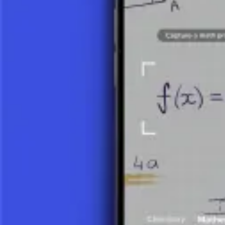
Los paréntesis en las expresiones matemáticas dictan el orden de las o
de ellos. Esto a menudo implica usar la ley distributiva o combinar té
Ejemplos Prácticos y Aplicaciones
La simplificación de expresiones no es solo un ejercicio teórico; tien
capacidad de simplificar expresiones permite una mejor comprensión 
Conclusión
La simplificación de expresiones es una habilidad clave que permite a 
matemáticos, sino que también promueve el pensamiento lógico y las ca
Haz una foto de tu tarea y utiliza el tutor de IA.
Expresiones y Factorización
Números Naturales