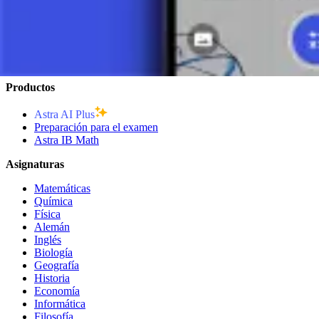
Simplificar Expresiones
3 minutos
Productos
Astra AI Plus
Preparación para el examen
Astra IB Math
Asignaturas
Matemáticas
Química
Física
Alemán
Inglés
Biología
Geografía
Historia
Economía
Informática
Filosofía