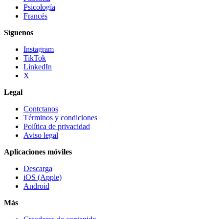
Psicología
Francés
Síguenos
Instagram
TikTok
LinkedIn
X
Legal
Contctanos
Términos y condiciones
Política de privacidad
Aviso legal
Aplicaciones móviles
Descarga
iOS (Apple)
Android
Más