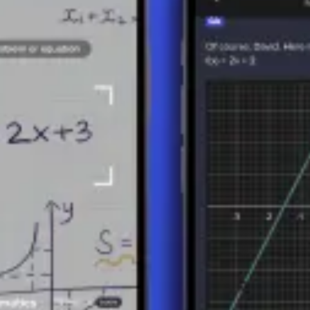
peraciones. Al simplificar, es importante resolver primero las operacion
rminos semejantes dentro de los paréntesis.
e aplicaciones prácticas en la resolución de ecuaciones, la evaluación d
de los problemas matemáticos y soluciones más fáciles.
los estudiantes desarrollar una comprensión más profunda del álgebra y 
pacidades analíticas. Comprender y aplicar las técnicas de simplificac