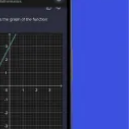
es dentro de los paréntesis antes de proceder con las operaciones fuera
e expresiones algebraicas y el análisis de modelos matemáticos. La
mejorar sus habilidades. Este proceso no solo facilita los cálculos
ión es fundamental para el éxito en las matemáticas.