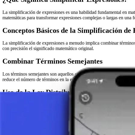
La simplificación de expresiones es una habilidad fundamental en ma
matemáticas para transformar expresiones complejas o largas en una f
Conceptos Básicos de la Simplificación de
La simplificación de expresiones a menudo implica combinar términos se
con precisión el significado matemático original.
Combinar Términos Semejantes
Los términos semejantes son aquellos que tienen la misma variable elev
reduce el número de términos en la expresión.
Uso de la Ley Distributiva
La ley distributiva permite la multiplicación a través de los paréntesi
o más términos es igual a la suma de los productos de ese número con
Resolver Paréntesis