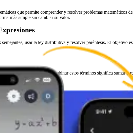
temáticas que permite comprender y resolver problemas matemáticos de m
orma más simple sin cambiar su valor.
 Expresiones
mejantes, usar la ley distributiva y resolver paréntesis. El objetivo e
ada a la misma potencia. Combinar estos términos significa sumar o rest
s, lo cual es particularmente útil al simplificar expresiones que los inc
 cada uno de esos términos individualmente (p. ej.,
a(b + c) = ab +