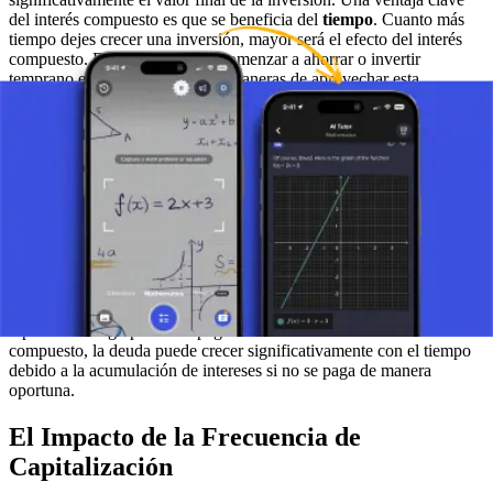
del interés compuesto es que se beneficia del
tiempo
. Cuanto más
tiempo dejes crecer una inversión, mayor será el efecto del interés
compuesto. Esto significa que comenzar a ahorrar o invertir
temprano es una de las mejores maneras de aprovechar esta
poderosa estrategia financiera.
El Interés Compuesto en la Práctica
En la práctica, se utiliza con frecuencia en diversos productos
financieros. Las cuentas de ahorro en los bancos a menudo operan
según el principio del interés compuesto, lo que significa que tus
ahorros aumentan continuamente tanto por el monto inicial como
por los intereses ya ganados. De manera similar, los bonos y los
fondos mutuos utilizan el interés compuesto para aumentar los
rendimientos. Además, es importante en el cálculo de préstamos e
hipotecas a largo plazo. Al pagar una deuda basada en el interés
compuesto, la deuda puede crecer significativamente con el tiempo
debido a la acumulación de intereses si no se paga de manera
oportuna.
El Impacto de la Frecuencia de
Capitalización