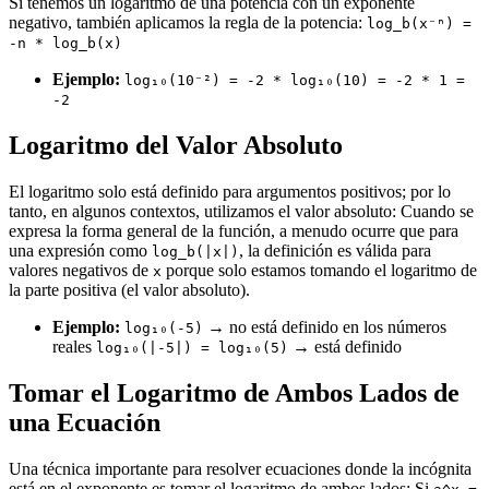
Si tenemos un logaritmo de una potencia con un exponente
negativo, también aplicamos la regla de la potencia:
log_b(x⁻ⁿ) =
-n * log_b(x)
Ejemplo:
log₁₀(10⁻²) = -2 * log₁₀(10) = -2 * 1 =
-2
Logaritmo del Valor Absoluto
El logaritmo solo está definido para argumentos positivos; por lo
tanto, en algunos contextos, utilizamos el valor absoluto: Cuando se
expresa la forma general de la función, a menudo ocurre que para
una expresión como
, la definición es válida para
log_b(|x|)
valores negativos de
porque solo estamos tomando el logaritmo de
x
la parte positiva (el valor absoluto).
Ejemplo:
→ no está definido en los números
log₁₀(-5)
reales
→ está definido
log₁₀(|-5|) = log₁₀(5)
Tomar el Logaritmo de Ambos Lados de
una Ecuación
Una técnica importante para resolver ecuaciones donde la incógnita
está en el exponente es tomar el logaritmo de ambos lados: Si