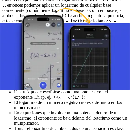
a^x =
, entonces podemos aplicar un logaritmo de cualquier base
b
conveniente (comúnmente logaritmo en base 10, o ln en base e) a
ambos lados:
Usando la regla de la potencia,
log(a^x) = log(b)
esto se convierte en:
Por lo tanto:
x * log(a) = log(b)
x =
log(b) / log(a)
Ejemplo:
Tomamos logaritmo en base 10 de
3^x = 81
ambos lados:
Aplicamos la regla
log₁₀(3^x) = log₁₀(81)
de la potencia:
Resolvemos
x * log₁₀(3) = log₁₀(81)
para x:
x = log₁₀(81) / log₁₀(3) ≈ 1.908 / 0.477 ≈
(Alternativamente, observa que
, por lo que
4
81 = 3⁴
3^x =
, y así
directamente al igualar los exponentes si las
3⁴
x = 4
bases son las mismas).
Repeticiones y Puntos Clave
Una raíz puede escribirse como una potencia con el
exponente 1/n (p. ej.,
).
ⁿ√x = x^(1/n)
El logaritmo de un número negativo no está definido en los
números reales.
En expresiones que involucran una potencia dentro de un
logaritmo, el exponente se baja delante del logaritmo como un
multiplicador.
Tomar el logaritmo de ambos lados de una ecuación es clave