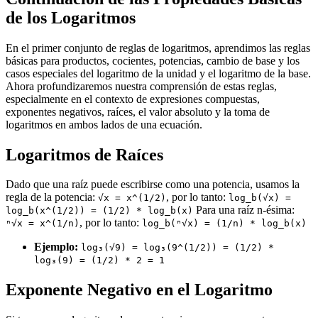
de los Logaritmos
En el primer conjunto de reglas de logaritmos, aprendimos las reglas
básicas para productos, cocientes, potencias, cambio de base y los
casos especiales del logaritmo de la unidad y el logaritmo de la base.
Ahora profundizaremos nuestra comprensión de estas reglas,
especialmente en el contexto de expresiones compuestas,
exponentes negativos, raíces, el valor absoluto y la toma de
logaritmos en ambos lados de una ecuación.
Logaritmos de Raíces
Dado que una raíz puede escribirse como una potencia, usamos la
regla de la potencia:
, por lo tanto:
√x = x^(1/2)
log_b(√x) =
Para una raíz n-ésima:
log_b(x^(1/2)) = (1/2) * log_b(x)
, por lo tanto:
ⁿ√x = x^(1/n)
log_b(ⁿ√x) = (1/n) * log_b(x)
Ejemplo:
log₃(√9) = log₃(9^(1/2)) = (1/2) *
log₃(9) = (1/2) * 2 = 1
Exponente Negativo en el Logaritmo