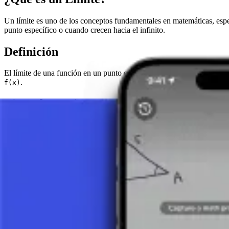
Un límite es uno de los conceptos fundamentales en matemáticas, esp
punto específico o cuando crecen hacia el infinito.
Definición
El límite de una función en un punto específico describe el valor al 
.
f(x)
Tipos de Límites
LÍMITES UNILATERALES:
Podemos considerar los límit
.
f(x)
LÍMITES INFINITOS:
Cuando una función aumenta o dismi
LÍMITES EN EL INFINITO:
También podemos investigar 
Ejemplo
Para una mejor comprensión, veamos un ejemplo. Sea la función dad
directa de 1 en la función nos da la solución 0. Por lo tanto, a medida
Conclusión