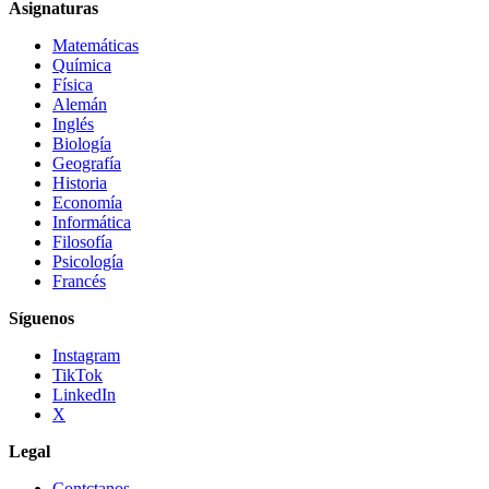
Asignaturas
Matemáticas
Química
Física
Alemán
Inglés
Biología
Geografía
Historia
Economía
Informática
Filosofía
Psicología
Francés
Síguenos
Instagram
TikTok
LinkedIn
X
Legal
Contctanos