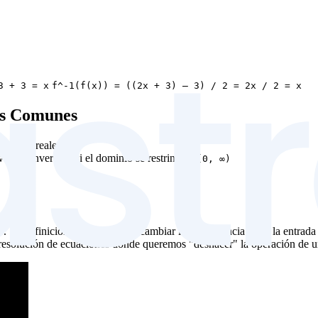
3 + 3 = x
f^-1(f(x)) = ((2x + 3) – 3) / 2 = 2x / 2 = x
es Comunes
números reales)
uelve invertible si el dominio se restringe a
[0, ∞)
Su definición se basa en intercambiar la dependencia entre la entrada y 
la resolución de ecuaciones donde queremos "deshacer" la operación de u