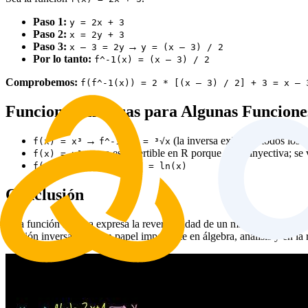
Paso 1:
y = 2x + 3
Paso 2:
x = 2y + 3
Paso 3:
→
x – 3 = 2y
y = (x – 3) / 2
Por lo tanto:
f^-1(x) = (x – 3) / 2
Comprobemos:
f(f^-1(x)) = 2 * [(x – 3) / 2] + 3 = x – 
Funciones Inversas para Algunas Funcion
→
(la inversa existe en todos los 
f(x) = x³
f^-1(x) = ³√x
→ no es invertible en R porque no es inyectiva; se v
f(x) = x²
→
f(x) = e^x
f^-1(x) = ln(x)
Conclusión
Una función inversa expresa la reversibilidad de un mapeo matemático. 
función inversa juega un papel importante en álgebra, análisis y en 