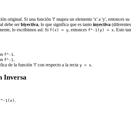
ión original. Si una función 'f' mapea un elemento 'x' a 'y', entonces 
nal debe ser
biyectiva
, lo que significa que es tanto
inyectiva
(diferentes
ente, lo escribimos así: Si
, entonces
. Esto ta
f(x) = y
f^-1(y) = x
ión
.
f^-1
ión
.
f^-1
ica de la función 'f' con respecto a la recta
.
y = x
n Inversa
.
f^-1(x)