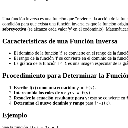
Una función inversa es una función que "revierte" la acción de la func
condición para que exista una función inversa es que la función origi
sobreyectiva
(se alcanza cada valor 'y' en el codominio). Matemáticam
Características de una Función Inversa
El dominio de la función 'f' se convierte en el rango de la func
El rango de la función 'f' se convierte en el dominio de la func
La gráfica de la función
es una imagen especular de la gráf
f^-1
Procedimiento para Determinar la Funció
Escribe f(x) como una ecuación:
.
y = f(x)
Intercambia los roles de x e y:
.
x = f(y)
Resuelve la ecuación resultante para y:
esto se convierte en
Determina el nuevo dominio y rango
para
.
f^-1(x)
Ejemplo
Sea la función
.
f(x) = 2x + 3