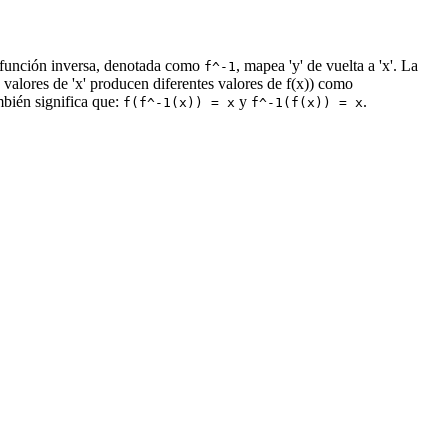
su función inversa, denotada como
, mapea 'y' de vuelta a 'x'. La
f^-1
 valores de 'x' producen diferentes valores de f(x)) como
mbién significa que:
y
.
f(f^-1(x)) = x
f^-1(f(x)) = x