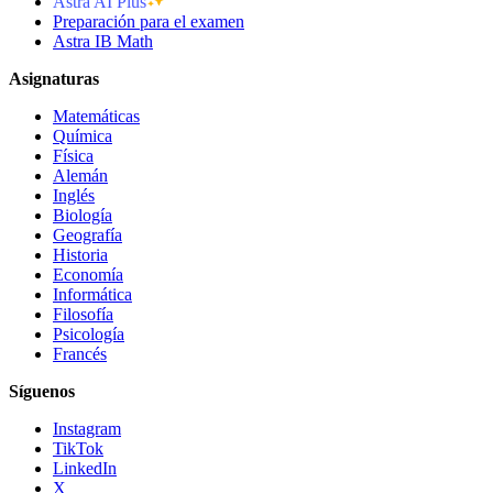
Astra AI Plus
Preparación para el examen
Astra IB Math
Asignaturas
Matemáticas
Química
Física
Alemán
Inglés
Biología
Geografía
Historia
Economía
Informática
Filosofía
Psicología
Francés
Síguenos
Instagram
TikTok
LinkedIn
X