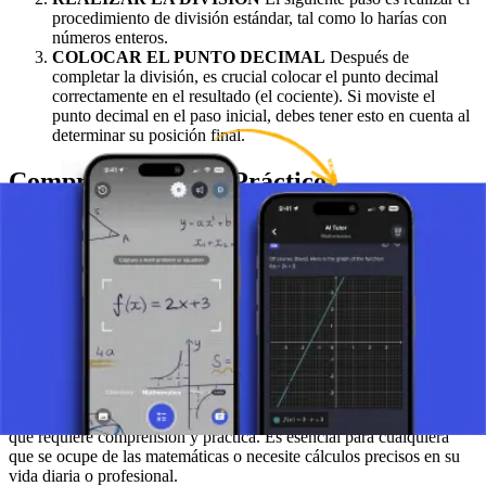
procedimiento de división estándar, tal como lo harías con
números enteros.
COLOCAR EL PUNTO DECIMAL
Después de
completar la división, es crucial colocar el punto decimal
correctamente en el resultado (el cociente). Si moviste el
punto decimal en el paso inicial, debes tener esto en cuenta al
determinar su posición final.
Comprensión y Uso Práctico
Comprender este concepto es importante no solo para resolver
problemas de matemáticas, sino también para aplicaciones prácticas
como cálculos financieros, mediciones y la vida cotidiana. Esta
habilidad nos permite trabajar con precisión con los números y
comprender las relaciones entre ellos, lo cual es crucial para muchos
aspectos del mundo moderno.
Conclusión
Dividir números decimales es una habilidad matemática fundamental
que requiere comprensión y práctica. Es esencial para cualquiera
que se ocupe de las matemáticas o necesite cálculos precisos en su
vida diaria o profesional.