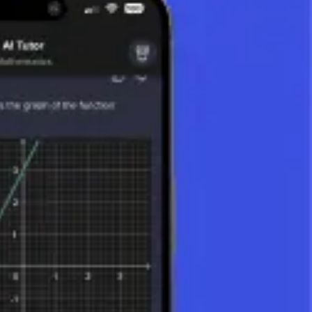
queños.
s (especialmente expresiones racionales).
más complejos. El conocimiento de los métodos de división, como la
fectiva. Esto no solo simplifica el estudio de los polinomios, sino que