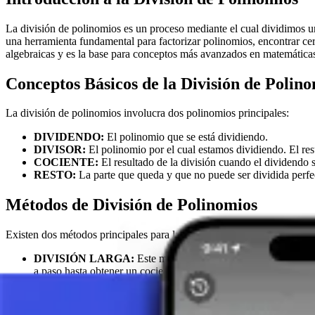
La división de polinomios es un proceso mediante el cual dividimos u
una herramienta fundamental para factorizar polinomios, encontrar ce
algebraicas y es la base para conceptos más avanzados en matemática
Conceptos Básicos de la División de Polin
La división de polinomios involucra dos polinomios principales:
DIVIDENDO:
El polinomio que se está dividiendo.
DIVISOR:
El polinomio por el cual estamos dividiendo. El resu
COCIENTE:
El resultado de la división cuando el dividendo se
RESTO:
La parte que queda y que no puede ser dividida perfecta
Métodos de División de Polinomios
Existen dos métodos principales para la división de polinomios:
DIVISIÓN LARGA:
Este método es similar a la división larg
a paso hasta obtener un cociente y un posible resto.
DIVISIÓN SINTÉTICA (REGLA DE RUFFINI):
Este es 
rápido, pero puede ser menos intuitivo de entender al principio.