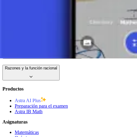
División de Polinomios (1)
8 minutos
Expresiones y Ecuaciones Exponenciales
Razones y la función racional
Productos
Astra AI Plus
Preparación para el examen
Astra IB Math
Asignaturas
Matemáticas