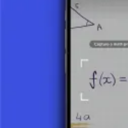
Importancia en las Matemáticas
La división de polinomios tiene numerosas aplicaciones prácticas y un
ENCONTRAR CEROS DE POLINOMIOS:
Permite resolv
SIMPLIFICACIÓN DE EXPRESIONES:
La división de po
COMPRENDER LA DIVISIBILIDAD:
Ayuda a estudiar la
Conclusión
La división de polinomios es una habilidad fundamental en álgebra q
división larga y la división sintética, permite a los estudiantes, mate
también abre las puertas a la comprensión de conceptos más profundos
Haz una foto de tu tarea y utiliza el tutor de IA.
Gráficas de Ecuaciones e Inecuaciones Lineales
Polinomios