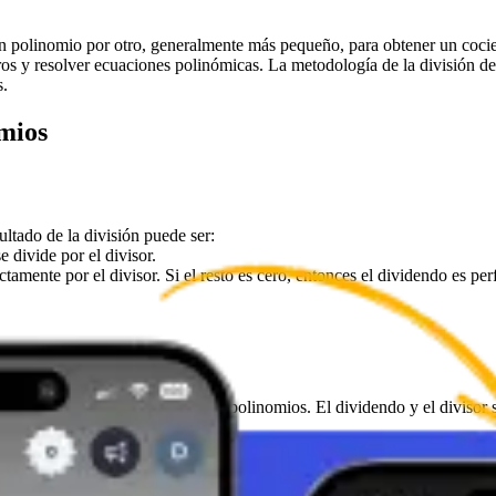
n polinomio por otro, generalmente más pequeño, para obtener un cocien
ros y resolver ecuaciones polinómicas. La metodología de la división 
s.
omios
ltado de la división puede ser:
 divide por el divisor.
mente por el divisor. Si el resto es cero, entonces el dividendo es perf
a de números pero se aplica a los polinomios. El dividendo y el divisor
un proceso más rápido que se utiliza cuando el divisor es de la forma
x 