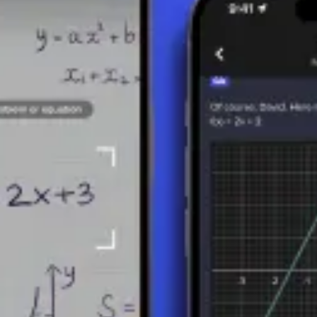
 gran significado en las matemáticas:
er ecuaciones polinómicas al factorizar polinomios en factores más pe
linomios permite la simplificación de expresiones algebraicas compleja
 divisibilidad entre polinomios y a encontrar factores comunes.
ue sirve como base para comprender y resolver problemas matemáticos 
máticos y a cualquier persona manipular y analizar polinomios de manera e
 en matemáticas y su aplicación práctica.