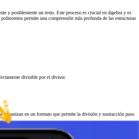
te y posiblemente un resto. Este proceso es crucial en álgebra y es
de polinomios permite una comprensión más profunda de las estructuras
ectamente divisible por el divisor.
 se organizan en un formato que permite la división y sustracción paso
. El método requiere menos escritura y, por lo tanto, es más
− c