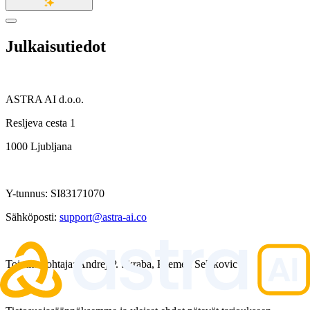
Julkaisutiedot
ASTRA AI d.o.o.
Resljeva cesta 1
1000 Ljubljana
Y-tunnus: SI83171070
Sähköposti:
support@astra-ai.co
Toimitusjohtaja: Andrej P. Skraba, Klemen Selakovic