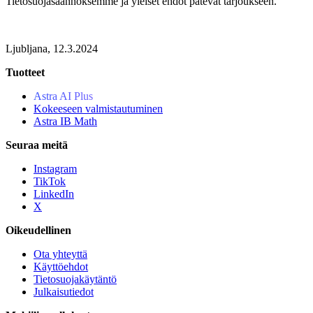
Tietosuojasäännöksemme ja yleiset ehdot pätevät tarjoukseen.
Ljubljana, 12.3.2024
Tuotteet
Astra AI Plus
Kokeeseen valmistautuminen
Astra IB Math
Seuraa meitä
Instagram
TikTok
LinkedIn
X
Oikeudellinen
Ota yhteyttä
Käyttöehdot
Tietosuojakäytäntö
Julkaisutiedot