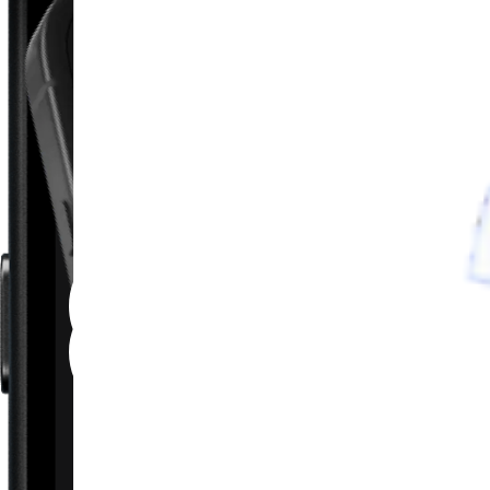
Newtonin liikelakien ymmärtäminen
Seuraava oppitunti sinulle