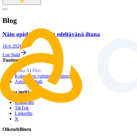
Blog
Näin opiskelet tenttia edeltävänä iltana
18.6.2026
Lue lisää
Tuotteet
Astra AI Plus
Kokeeseen valmistautuminen
Astra IB Math
Seuraa meitä
Instagram
TikTok
LinkedIn
X
Oikeudellinen