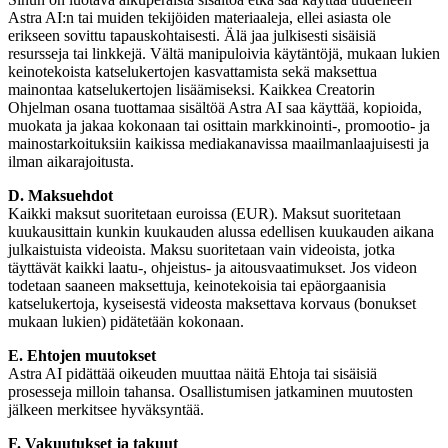
Astra AI:n tai muiden tekijöiden materiaaleja, ellei asiasta ole
erikseen sovittu tapauskohtaisesti. Älä jaa julkisesti sisäisiä
resursseja tai linkkejä. Vältä manipuloivia käytäntöjä, mukaan lukien
keinotekoista katselukertojen kasvattamista sekä maksettua
mainontaa katselukertojen lisäämiseksi. Kaikkea Creatorin
Ohjelman osana tuottamaa sisältöä Astra AI saa käyttää, kopioida,
muokata ja jakaa kokonaan tai osittain markkinointi-, promootio- ja
mainostarkoituksiin kaikissa mediakanavissa maailmanlaajuisesti ja
ilman aikarajoitusta.
D. Maksuehdot
Kaikki maksut suoritetaan euroissa (EUR). Maksut suoritetaan
kuukausittain kunkin kuukauden alussa edellisen kuukauden aikana
julkaistuista videoista. Maksu suoritetaan vain videoista, jotka
täyttävät kaikki laatu-, ohjeistus- ja aitousvaatimukset. Jos videon
todetaan saaneen maksettuja, keinotekoisia tai epäorgaanisia
katselukertoja, kyseisestä videosta maksettava korvaus (bonukset
mukaan lukien) pidätetään kokonaan.
E. Ehtojen muutokset
Astra AI pidättää oikeuden muuttaa näitä Ehtoja tai sisäisiä
prosesseja milloin tahansa. Osallistumisen jatkaminen muutosten
jälkeen merkitsee hyväksyntää.
F. Vakuutukset ja takuut