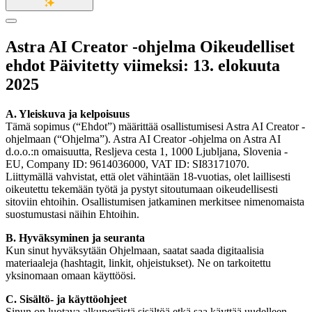
Astra AI Creator -ohjelma Oikeudelliset
ehdot Päivitetty viimeksi: 13. elokuuta
2025
A. Yleiskuva ja kelpoisuus
Tämä sopimus (“Ehdot”) määrittää osallistumisesi Astra AI Creator -
ohjelmaan (“Ohjelma”). Astra AI Creator -ohjelma on Astra AI
d.o.o.:n omaisuutta, Resljeva cesta 1, 1000 Ljubljana, Slovenia -
EU, Company ID: 9614036000, VAT ID: SI83171070.
Liittymällä vahvistat, että olet vähintään 18-vuotias, olet laillisesti
oikeutettu tekemään työtä ja pystyt sitoutumaan oikeudellisesti
sitoviin ehtoihin. Osallistumisen jatkaminen merkitsee nimenomaista
suostumustasi näihin Ehtoihin.
B. Hyväksyminen ja seuranta
Kun sinut hyväksytään Ohjelmaan, saatat saada digitaalisia
materiaaleja (hashtagit, linkit, ohjeistukset). Ne on tarkoitettu
yksinomaan omaan käyttöösi.
C. Sisältö- ja käyttöohjeet
Sinun on luotava alkuperäistä sisältöä etkä saa käyttää uudelleen