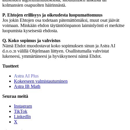
kolmansien osapuolten häirinnästä.
P. Ehtojen erillisyys ja oikeudesta luopumattomuus
Jos jokin Ehtojen osa todetaan pätemättömäksi, muut osat jäävät
voimaan. Minkään ehdon täytäntöönpanon laiminlyönti ei merkitse
luopumista kyseisestä ehdosta.
Q. Koko sopimus ja vahvistus
Nämä Ehdot muodostavat koko sopimuksen sinun ja Astra AI
d.o.o.:n välillä Ohjelmaan liittyen. Osallistumalla vahvistat
lukeneesi, ymmärtäneesi ja hyväksyneesi nämä Ehdot.
Tuotteet
Astra AI Plus
Kokeeseen valmistautuminen
Astra IB Math
Seuraa meitä
Instagram
TikTok
LinkedIn
X