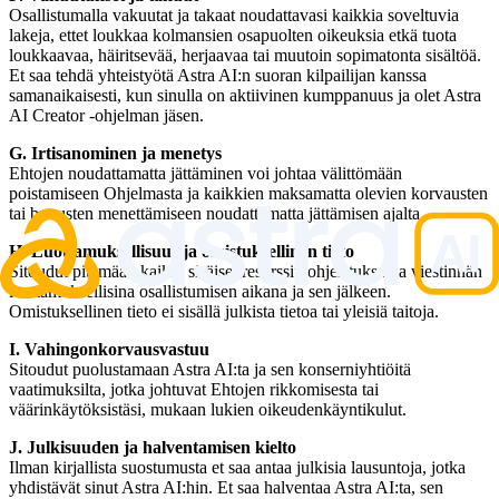
Osallistumalla vakuutat ja takaat noudattavasi kaikkia soveltuvia
lakeja, ettet loukkaa kolmansien osapuolten oikeuksia etkä tuota
loukkaavaa, häiritsevää, herjaavaa tai muutoin sopimatonta sisältöä.
Et saa tehdä yhteistyötä Astra AI:n suoran kilpailijan kanssa
samanaikaisesti, kun sinulla on aktiivinen kumppanuus ja olet Astra
AI Creator -ohjelman jäsen.
G. Irtisanominen ja menetys
Ehtojen noudattamatta jättäminen voi johtaa välittömään
poistamiseen Ohjelmasta ja kaikkien maksamatta olevien korvausten
tai bonusten menettämiseen noudattamatta jättämisen ajalta.
H. Luottamuksellisuus ja omistuksellinen tieto
Sitoudut pitämään kaikki sisäiset resurssit, ohjeistukset ja viestinnän
luottamuksellisina osallistumisen aikana ja sen jälkeen.
Omistuksellinen tieto ei sisällä julkista tietoa tai yleisiä taitoja.
I. Vahingonkorvausvastuu
Sitoudut puolustamaan Astra AI:ta ja sen konserniyhtiöitä
vaatimuksilta, jotka johtuvat Ehtojen rikkomisesta tai
väärinkäytöksistäsi, mukaan lukien oikeudenkäyntikulut.
J. Julkisuuden ja halventamisen kielto
Ilman kirjallista suostumusta et saa antaa julkisia lausuntoja, jotka
yhdistävät sinut Astra AI:hin. Et saa halventaa Astra AI:ta, sen