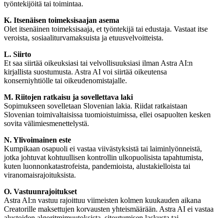
työntekijöitä tai toimintaa.
K. Itsenäisen toimeksisaajan asema
Olet itsenäinen toimeksisaaja, et työntekijä tai edustaja. Vastaat itse
veroista, sosiaaliturvamaksuista ja etuusvelvoitteista.
L. Siirto
Et saa siirtää oikeuksiasi tai velvollisuuksiasi ilman Astra AI:n
kirjallista suostumusta. Astra AI voi siirtää oikeutensa
konserniyhtiölle tai oikeudenomistajalle.
M. Riitojen ratkaisu ja sovellettava laki
Sopimukseen sovelletaan Slovenian lakia. Riidat ratkaistaan
Slovenian toimivaltaisissa tuomioistuimissa, ellei osapuolten kesken
sovita välimiesmenettelystä.
N. Ylivoimainen este
Kumpikaan osapuoli ei vastaa viivästyksistä tai laiminlyönneistä,
jotka johtuvat kohtuullisen kontrollin ulkopuolisista tapahtumista,
kuten luonnonkatastrofeista, pandemioista, alustakielloista tai
viranomaisrajoituksista.
O. Vastuunrajoitukset
Astra AI:n vastuu rajoittuu viimeisten kolmen kuukauden aikana
Creatorille maksettujen korvausten yhteismäärään. Astra AI ei vastaa
alustoiden algoritmimuutoksista, sitoutumisen laskusta tai