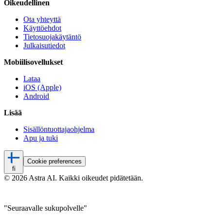
Oikeudellinen
Ota yhteyttä
Käyttöehdot
Tietosuojakäytäntö
Julkaisutiedot
Mobiilisovellukset
Lataa
iOS (Apple)
Android
Lisää
Sisällöntuottajaohjelma
Apu ja tuki
Cookie preferences
fi
© 2026 Astra AI. Kaikki oikeudet pidätetään.
"Seuraavalle sukupolvelle"