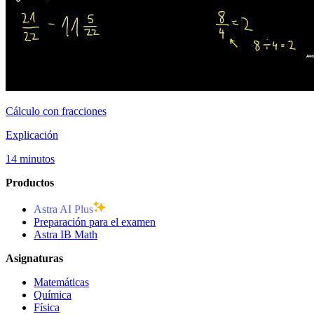
Cálculo con fracciones
Explicación
14 minutos
Productos
Astra AI Plus
Preparación para el examen
Astra IB Math
Asignaturas
Matemáticas
Química
Física