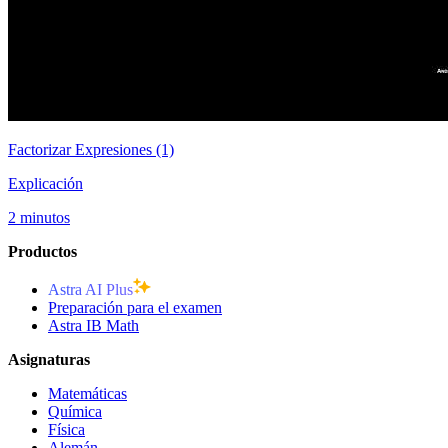
Factorizar Expresiones (1)
Explicación
2 minutos
Productos
Astra AI Plus
Preparación para el examen
Astra IB Math
Asignaturas
Matemáticas
Química
Física
Alemán