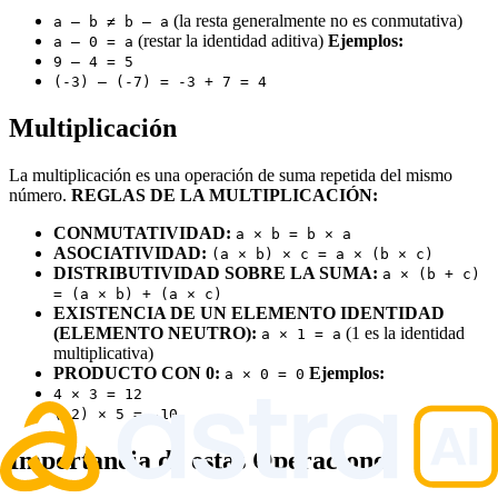
(la resta generalmente no es conmutativa)
a – b ≠ b – a
(restar la identidad aditiva)
Ejemplos:
a – 0 = a
9 – 4 = 5
(-3) – (-7) = -3 + 7 = 4
Multiplicación
La multiplicación es una operación de suma repetida del mismo
número.
REGLAS DE LA MULTIPLICACIÓN:
CONMUTATIVIDAD:
a × b = b × a
ASOCIATIVIDAD:
(a × b) × c = a × (b × c)
DISTRIBUTIVIDAD SOBRE LA SUMA:
a × (b + c)
= (a × b) + (a × c)
EXISTENCIA DE UN ELEMENTO IDENTIDAD
(ELEMENTO NEUTRO):
(1 es la identidad
a × 1 = a
multiplicativa)
PRODUCTO CON 0:
Ejemplos:
a × 0 = 0
4 × 3 = 12
(-2) × 5 = -10
Importancia de estas Operaciones