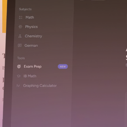
Tu camino de aprendizaje
Basándose en la fecha de examen que selecciones, Astra AI crea un cam
Diferentes formatos
de aprendizaje
Estudia con tarjetas de estudio, haz ejercicios, pon a prueba tu conoc