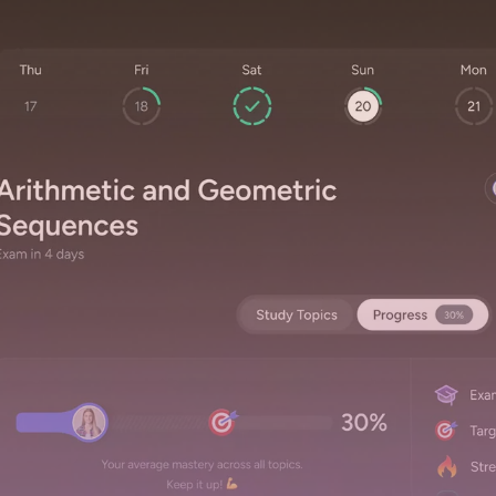
ino de aprendizaje personalizado que te guía al éxito justo a tiempo.
imiento con cuestionarios, repasa con podcasts, o simplemente pídele exp