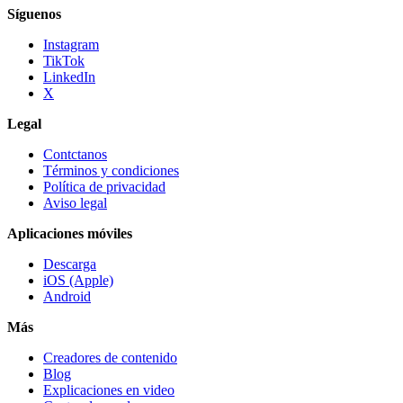
Síguenos
Instagram
TikTok
LinkedIn
X
Legal
Contctanos
Términos y condiciones
Política de privacidad
Aviso legal
Aplicaciones móviles
Descarga
iOS (Apple)
Android
Más
Creadores de contenido
Blog
Explicaciones en video