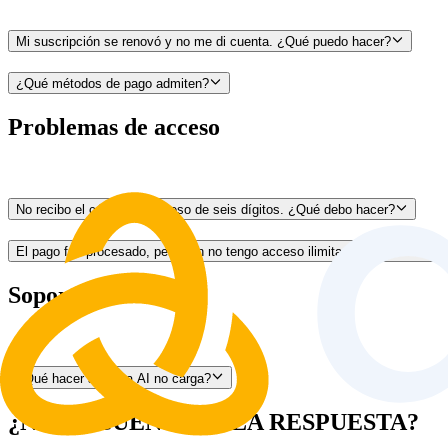
Mi suscripción se renovó y no me di cuenta. ¿Qué puedo hacer?
¿Qué métodos de pago admiten?
Problemas de acceso
No recibo el código de acceso de seis dígitos. ¿Qué debo hacer?
El pago fue procesado, pero aún no tengo acceso ilimitado. ¿Qué debo ha
Soporte técnico
¿Qué hacer si Astra AI no carga?
¿NO ENCUENTRAS LA RESPUESTA?