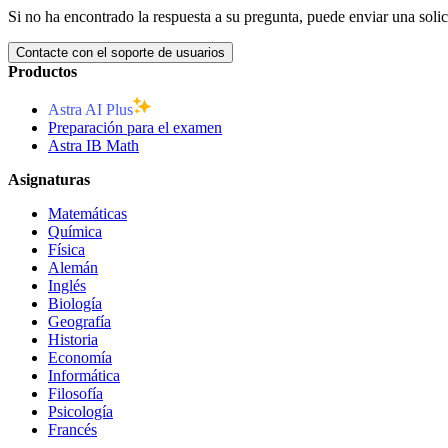
Si no ha encontrado la respuesta a su pregunta, puede enviar una soli
Contacte con el soporte de usuarios
Productos
Astra AI Plus
Preparación para el examen
Astra IB Math
Asignaturas
Matemáticas
Química
Física
Alemán
Inglés
Biología
Geografía
Historia
Economía
Informática
Filosofía
Psicología
Francés