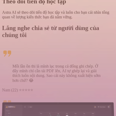
Theo dõi tiến độ học tập
Astra AI sẽ theo dõi tiến độ học tập và luôn cho bạn cái nhìn tổng
quan về lượng kiến thức bạn đã nắm vững.
Lắng nghe chia sẻ từ người dùng của
chúng tôi
Mỗi lần ôn thi là mình lạc trong cả đống ghi chép. Ở
đây mình chỉ cần tải PDF lên, AI tự ghép lại và giải
thích luôn nội dung. Sao cái này không xuất hiện sớm
hơn chứ? 😂
Nam (22) ⭐⭐⭐⭐⭐
Lần nào cũng y chang – có người nhắn “ê gửi cho tớ