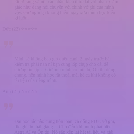
rất rõ ràng và nối các phần kiến thức lại với nhau. Cảm
giác như đang nói chuyện với chính vở ghi của mình
vậy. Giờ nghĩ lại không hiểu ngày xưa mình học kiểu
gì luôn.
Đức (22) ⭐⭐⭐⭐⭐
Mình sẽ không bao giờ quên cảnh 2 ngày trước bài
kiểm tra phải năn nỉ bạn cùng lớp chụp cho cái đề
cương ôn tập… Giờ bọn mình có một bộ Ôn thi dùng
chung, nên mình học rất thoải mái kể cả khi không có
tài liệu của riêng mình.
Anh (21) ⭐⭐⭐⭐⭐
Đại học lúc nào cũng hỗn loạn: cả đống PDF, vở ghi,
file ghi âm bài giảng… Cho đến khi mình phát hiện
Astra AI và Ôn thi. Nó sắp xếp lại hết tài liệu và giải