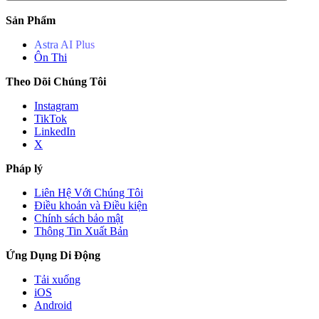
Sản Phẩm
Astra AI Plus
Ôn Thi
Theo Dõi Chúng Tôi
Instagram
TikTok
LinkedIn
X
Pháp lý
Liên Hệ Với Chúng Tôi
Điều khoản và Điều kiện
Chính sách bảo mật
Thông Tin Xuất Bản
Ứng Dụng Di Động
Tải xuống
iOS
Android