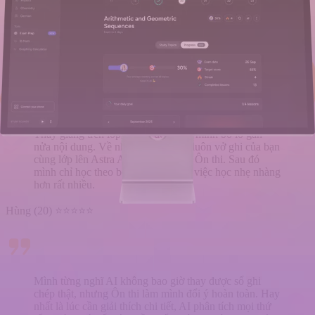
hình chụp vở ghi với” rồi mình mất hàng giờ lo vụ đó.
Giờ mình chỉ gửi một đường link Ôn thi, là họ có hết
tài liệu và có thể bắt đầu ôn kiểm tra luôn.
Lan (21) ⭐⭐⭐⭐⭐
Thầy giảng trên lớp nhanh đến mức mình bỏ lỡ gần
nửa nội dung. Về nhà mình upload luôn vở ghi của bạn
cùng lớp lên Astra AI và tạo một bộ Ôn thi. Sau đó
mình chỉ học theo bộ đó. Thật sự là việc học nhẹ nhàng
hơn rất nhiều.
Hùng (20) ⭐⭐⭐⭐⭐
Mình từng nghĩ AI không bao giờ thay được sổ ghi
chép thật, nhưng Ôn thi làm mình đổi ý hoàn toàn. Hay
nhất là lúc cần giải thích chi tiết, AI phân tích mọi thứ