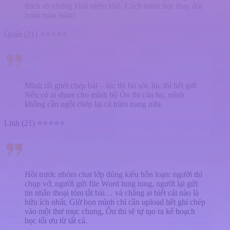
thích rõ những khái niệm khó. Cách mình học thay đổi
hoàn toàn luôn!
Quân (21) ⭐⭐⭐⭐⭐
Mình rất ghét chép bài – lúc thì bỏ sót, lúc thì hết giờ.
Nếu có ai share cho mình bộ Ôn thi của họ, mình
không cần ngồi chép lại cả trăm trang nữa.
Linh (21) ⭐⭐⭐⭐⭐
Hồi trước nhóm chat lớp đúng kiểu hỗn loạn: người thì
chụp vở, người gửi file Word lung tung, người lại gửi
tin nhắn thoại tóm tắt bài… và chẳng ai biết cái nào là
hữu ích nhất. Giờ bọn mình chỉ cần upload hết ghi chép
vào một thư mục chung, Ôn thi sẽ tự tạo ra kế hoạch
học tối ưu từ tất cả.