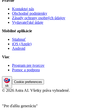
Právne
Kontaktuj nás
Obchodné podmienky
Zásady ochrany osobných údajov
Vydavateľské údaje
Mobilné aplikácie
Stiahnuť
iOS (Apple)
Android
Viac
Program pre tvorcov
Pomoc a podpora
Cookie preferences
sk
© 2026 Astra AI. Všetky práva vyhradené.
"Pre ďalšiu generáciu"