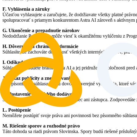
F. Vyhlásenia a záruky
Účasťou vyhlasujete a zaručujete, že dodržiavate všetky platné právne
spolupracovať s priamym konkurentom Astra AI zároveň s aktívnym p
G. Ukončenie a prepadnutie nárokov
Nedodržanie Podmienok môže viesť k okamžitému vylúčeniu z Progra
H. Dôvernosť a chránené informácie
Súhlasíte, že zachováte dôvernosť všetkých interných zdrojov, pravid
I. Odškodnenie
Súhlasíte, že budete brániť Astra AI a jej pridružené spoločnosti p
J. Zákaz publicity a znevažovania
Bez písomného súhlasu nie sú dovolené verejné vyhlásenia, ktoré vás 
K. Postavenie nezávislého dodávateľa
Ste nezávislý dodávateľ, nie zamestnanec ani zástupca. Zodpovedáte z
L. Postúpenie
Nemôžete postúpiť svoje práva ani povinnosti bez písomného súhlasu
M. Riešenie sporov a rozhodné právo
Táto dohoda sa riadi právom Slovinska. Spory budú riešené príslušný