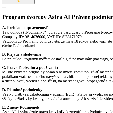
Program tvorcov Astra AI Právne podmien
A. Prehľad a oprávnenosť
Táto dohoda („Podmienky“) upravuje vašu účasť v Programe tvorcov As
Company ID: 9614036000, VAT ID: SI83171070.
Vstupom do Programu potvrdzujete, že máte 18 rokov alebo viac, ste
týmito Podmienkami.
B. Prijatie a sledovanie
Po prijatí do Programu môžete dostať digitálne materiály (hashtagy, o
C. Pravidlá obsahu a používania
Musíte vytvárať originálny obsah a nesmiete znovu používať materiál
praktikám vrátane umelého navyšovania zhliadnutí a platenej reklam
a distribuovať, vcelku alebo sčasti, na marketingové, propagačné a 
D. Platobné podmienky
Všetky platby sa uskutočňujú v eurách (EUR). Platby sa vyplácajú me
všetky požiadavky kvality, pravidiel a autenticity. Ak sa zistí, že vi
E. Zmeny Podmienok
Astra AI si vyhradzuje právo kedykoľvek zmeniť tieto Podmienky aleb