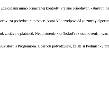
udalosťami mimo primeranej kontroly, vrátane prírodných katastrof, p
vi za posledné tri mesiace. Astra AI nezodpovedá za zmeny algoritmov 
ok zostáva v platnosti. Neuplatnenie ktoréhokoľvek ustanovenia nezna
vislosti s Programom. Účasťou potvrdzujete, že ste si Podmienky prečít