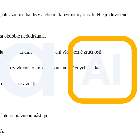
vý, obťažujúci, hanlivý alebo inak nevhodný obsah. Nie je dovolené
a obdobie nedodržania.
ajú verejne známe informácie ani všeobecné zručnosti.
lebo zo zavineného konania, vrátane právnych nákladov.
amestnancov ani jej činnosť.
ť alebo právneho nástupcu.
ži.