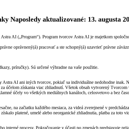
ky Naposledy aktualizované: 13. augusta 2
tra AI („Program“). Program tvorcov Astra AI je majetkom spoločnosti
 právne oprávnený(á) pracovať a ste schopný(á) uzavrieť právne záväz
dkazy, príručky). Sú určené výhradne na vaše použitie.
y Astra AI ani iných tvorcov, pokiaľ sa individuálne nedohodne inak. 
y za účelom získania viac zhliadnutí. Všetok obsah vytvorený Tvorco
reklamné účely vo všetkých mediálnych kanáloch, celosvetovo a bez ča
sačne, na začiatku každého mesiaca, za videá zverejnené v predchádzaj
deo získalo platené, umelé alebo neorganické zhliadnutia, platba za toto
o interné procesy. Pokračovanie v účasti po zmenách predstavuje prija