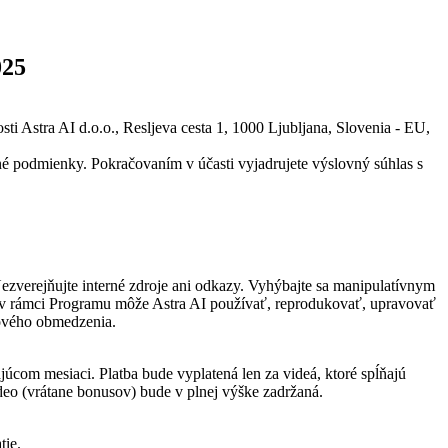
025
 Astra AI d.o.o., Resljeva cesta 1, 1000 Ljubljana, Slovenia - EU,
né podmienky. Pokračovaním v účasti vyjadrujete výslovný súhlas s
Nezverejňujte interné zdroje ani odkazy. Vyhýbajte sa manipulatívnym
m v rámci Programu môže Astra AI používať, reprodukovať, upravovať
sového obmedzenia.
úcom mesiaci. Platba bude vyplatená len za videá, ktoré spĺňajú
 video (vrátane bonusov) bude v plnej výške zadržaná.
tie.