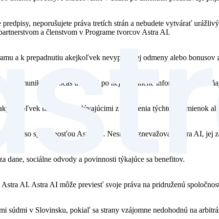
 predpisy, neporušujete práva tretích strán a nebudete vytvárať urážli
artnerstvom a členstvom v Programe tvorcov Astra AI.
mu a k prepadnutiu akejkoľvek nevyplatenej odmeny alebo bonusov z
iel a komunikácie počas účasti aj po nej. Chránené informácie nezahŕň
red akýmikoľvek nárokmi vyplývajúcimi z porušenia týchto Podmienok a
spájajú so spoločnosťou Astra AI. Nesmiete znevažovať Astra AI, jej z
a dane, sociálne odvody a povinnosti týkajúce sa benefitov.
 Astra AI. Astra AI môže previesť svoje práva na pridruženú spoločnos
mi súdmi v Slovinsku, pokiaľ sa strany vzájomne nedohodnú na arbitrá