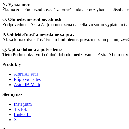
N. Vyššia moc
Žiadna zo strán nezodpovedá za omeškania alebo zlyhania spôsobené 
O. Obmedzenie zodpovednosti
Zodpovednosť Astra AI je obmedzená na celkovú sumu vyplatenú tvorco
P. Oddeliteľnosť a nevzdanie sa práv
Ak sa ktorákolvek časť týchto Podmienok považuje za neplatnú, zvyš
Q. Úplná dohoda a potvrdenie
Tieto Podmienky tvoria úplnú dohodu medzi vami a Astra AI d.o.o. v sú
Produkty
Astra AI Plus
Príprava na test
Astra IB Math
Sleduj nás
Instagram
TikTok
LinkedIn
X