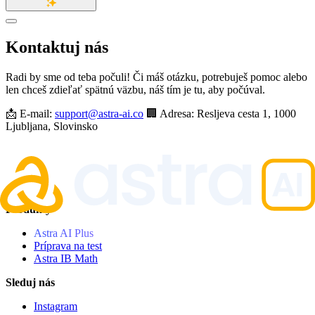
Kontaktuj nás
Radi by sme od teba počuli! Či máš otázku, potrebuješ pomoc alebo
len chceš zdieľať spätnú väzbu, náš tím je tu, aby počúval.
📩 E-mail:
support@astra-ai.co
🏢 Adresa: Resljeva cesta 1, 1000
Ljubljana, Slovinsko
Produkty
Astra AI Plus
Príprava na test
Astra IB Math
Sleduj nás
Instagram