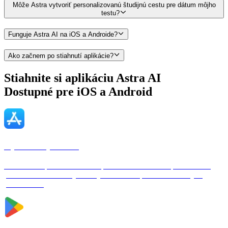
Môže Astra vytvoriť personalizovanú študijnú cestu pre dátum môjho
testu?
Funguje Astra AI na iOS a Androide?
Ako začnem po stiahnutí aplikácie?
Stiahnite si aplikáciu Astra AI
Dostupné pre
iOS a Android
Aplikácia pre iOS
Stiahnite si aplikáciu Astra AI pre iPhone a iPad. Príprava na test,
personalizované študijné cesty a okamžitá pomoc vo všetkých
predmetoch.