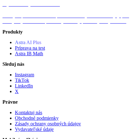
Aplikácia pre Android
Získajte aplikáciu Astra AI pre Android. Vytvorte si študijný plán,
získajte vysvetlenia a precvičujte všetky predmety kedykoľvek.
Produkty
Astra AI Plus
Príprava na test
Astra IB Math
Sleduj nás
Instagram
TikTok
LinkedIn
X
Právne
Kontaktuj nás
Obchodné podmienky
Zásady ochrany osobných údajov
Vydavateľské údaje