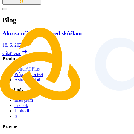
Blog
Ako sa učiť v noci pred skúškou
18. 6. 2026
Čítať viac
Produkty
Astra AI Plus
Príprava na test
Astra IB Math
Sleduj nás
Instagram
TikTok
LinkedIn
X
Právne