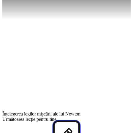
63
%
Înțelegerea legilor mișcării ale lui Newton
Următoarea lecție pentru tine