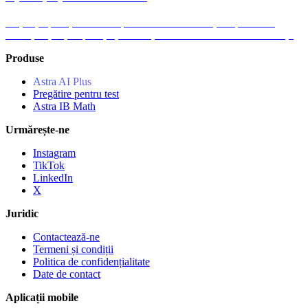
Obțineți aplicația Astra AI pentru Android. Creați-vă planul de
studiu, obțineți explicații și exersați la toate materiile oricând doriți.
Produse
Astra AI Plus
Pregătire pentru test
Astra IB Math
Urmărește-ne
Instagram
TikTok
LinkedIn
X
Juridic
Contactează-ne
Termeni și condiții
Politica de confidențialitate
Date de contact
Aplicații mobile