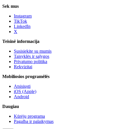
Sek mus
Instagram
TikTok
LinkedIn
X
Teisinė informacija
Susisiekite su mumis
Taisyklės ir sąlygos
Privatumo politika
Rekvizitai
Mobiliosios programėlės
Atsisiųsti
iOS (Apple)
Android
Daugiau
Kūrėjų programa
Pagalba ir palaikymas