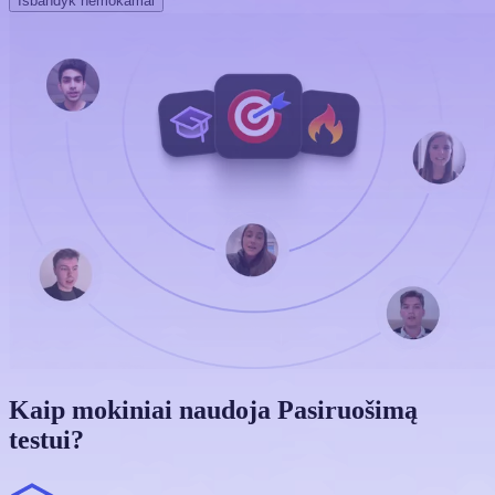
Išbandyk nemokamai
Kaip mokiniai naudoja Pasiruošimą
testui?