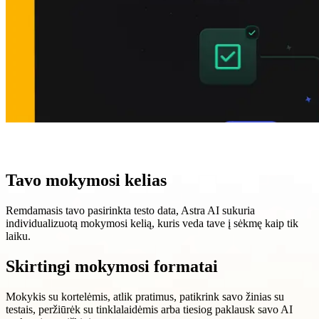
Tavo mokymosi kelias
Remdamasis tavo pasirinkta testo data, Astra AI sukuria
individualizuotą mokymosi kelią, kuris veda tave į sėkmę kaip tik
laiku.
Skirtingi mokymosi formatai
Mokykis su kortelėmis, atlik pratimus, patikrink savo žinias su
testais, peržiūrėk su tinklalaidėmis arba tiesiog paklausk savo AI