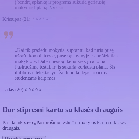
į bendrą aplanką ir programa sukuria geriausią
mokymosi planą iš visko."
Kristupas (21) ⭐⭐⭐⭐⭐
„Kai tik pradedu mokytis, suprantu, kad turiu pusę
užrašų kompiuteryje, pusę sąsiuvinyje ir dar šiek tiek
mokykloje. Dabar tiesiog įkeliu kiek įmanoma į
Pasiruošimą testui, ir jis sukuria geriausią planą. Šis
dirbtinis intelektas yra žaidimo keitėjas tokiems
studentams kaip mes."
Tadas (20) ⭐⭐⭐⭐⭐
Dar stipresni kartu su klasės draugais
Pasidalink savo „Pasiruošimu testui" ir mokykis kartu su klasės
draugais.