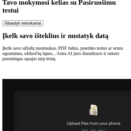
Tavo mokymosi kelias su Pasiruošimu
testui
Išbandyk nemokamai
Įkelk savo išteklius ir nustatyk datą
Įkelk savo užrašų nuotraukas, PDF failus, praeities testus ar senus
egzaminus, užduočių lapus... Astra AI juos išanalizuos ir sukurs
prasmingas sąsajas tarp temų.