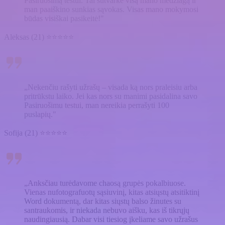
Pasiruošimą testui. Tai sutvarkė visą mano medžiagą ir
man paaiškino sunkias sąvokas. Visas mano mokymosi
būdas visiškai pasikeitė!"
Aleksas (21) ⭐⭐⭐⭐⭐
„Nekenčiu rašyti užrašų – visada ką nors praleisiu arba
pritrūkstu laiko. Jei kas nors su manimi pasidalina savo
Pasiruošimu testui, man nereikia perrašyti 100
puslapių."
Sofija (21) ⭐⭐⭐⭐⭐
„Anksčiau turėdavome chaosą grupės pokalbiuose.
Vienas nufotografuotų sąsiuvinį, kitas atsiųstų atsitiktinį
Word dokumentą, dar kitas siųstų balso žinutes su
santraukomis, ir niekada nebuvo aišku, kas iš tikrųjų
naudingiausią. Dabar visi tiesiog įkeliame savo užrašus