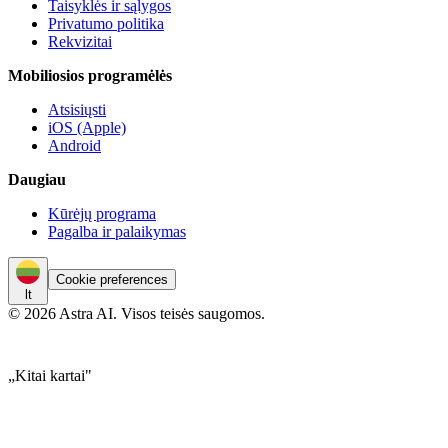
Taisyklės ir sąlygos
Privatumo politika
Rekvizitai
Mobiliosios programėlės
Atsisiųsti
iOS (Apple)
Android
Daugiau
Kūrėjų programa
Pagalba ir palaikymas
Cookie preferences
lt
© 2026 Astra AI. Visos teisės saugomos.
„Kitai kartai"