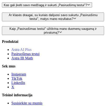
Kas gali įkelti savo medžiagą ir sukurti „Pasiruošimą testui"?
Ar klasės draugai, su kuriais dalijuosi savo sukurtu „Pasiruošimu
testui", matys mano rezultatus?
Kaip „Pasiruošimas testui" užtikrina mano duomenų saugumą ir
privatumą?
Produktai
Astra AI Plus
Pasiruošimas testui
Astra IB Math
Sek mus
Instagram
TikTok
LinkedIn
X
Teisinė informacija
Susisiekite su mumis