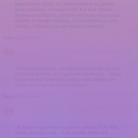
pakeisti tikrų užrašų, bet Pasiruošimas testui įtikino
mane priešingai. Geriausia dalis? Kai man prireikė
išsamaus paaiškinimo, dirbtinis intelektas viską gražiai
išskaidė ir sujungė medžiagą. Tarsi kalbėčiau su savo
užrašais. Nežinau, kaip net mokiausi anksčiau."
Justas (22) ⭐⭐⭐⭐⭐
„Niekada nepamiršiu, kai maldavau kurso draugą likus
2 dienoms iki testo nufotografuoti pakartojimą... Dabar
turime bendrą Pasiruošimą testui ir galiu mokytis be
streso, net jei neturiu savo medžiagos."
Matas (21) ⭐⭐⭐⭐⭐
„Kolegija visada buvo chaosas su milijonu PDF failų,
užrašų, paskaitų įrašų... Tada atradau Astra AI ir