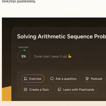
mokytojo paaiškinimų.