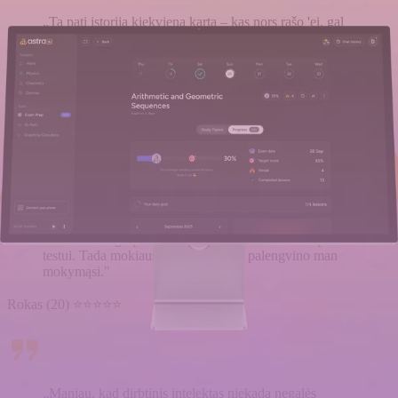
„Ta pati istorija kiekvieną kartą – kas nors rašo 'ei, gal
gali atsiųsti savo užrašų nuotraukų' ir tada aš valandų
valandas su tuo triusiuosi. Dabar tiesiog siunčiu
nuorodą į Pasiruošimą testui, ir jie turi viską ir jau gali
pradėti ruoštis testui."
Ieva (21) ⭐⭐⭐⭐⭐
„Profesorius kalbėjo taip greitai paskaitoje, kad
praleidau pusę dalykų. Namuose tiesiog įkėliau užrašus
iš kurso draugo į Astra AI ir sukūriau Pasiruošimą
testui. Tada mokiausi iš to. Tai tikrai palengvino man
mokymąsi."
Rokas (20) ⭐⭐⭐⭐⭐
„Maniau, kad dirbtinis intelektas niekada negalės