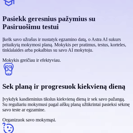
Pasiekk geresnius pažymius su
Pasiruošimu testui
Įkelk savo užrašus ir nustatyk egzamino datą, o Astra AI sukurs
pritaikytą mokymosi planą. Mokykis per pratimus, testus, korteles,
tinklalaides arba pokalbius su savo AI mokytoju.
Mokykis greičiau ir efektyviau.
Sek planą ir progresuok kiekvieną dieną
Įvykdyk kasdieninius tikslus kiekvieną dieną ir sek savo pažangą.
Su reguliariu mokymusi pagal aiškų planą užtikrintai pasieksi sėkmę
savo teste ar egzamine.
Organizuok savo mokymąsi.