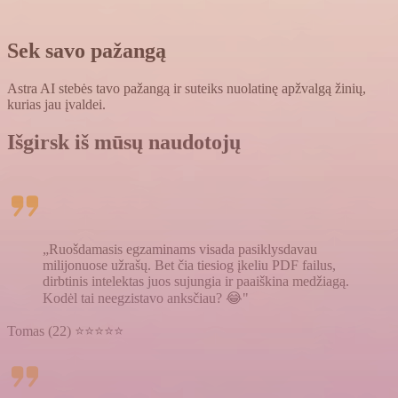
Sek savo pažangą
Astra AI stebės tavo pažangą ir suteiks nuolatinę apžvalgą žinių,
kurias jau įvaldei.
Išgirsk iš mūsų naudotojų
„Ruošdamasis egzaminams visada pasiklysdavau
milijonuose užrašų. Bet čia tiesiog įkeliu PDF failus,
dirbtinis intelektas juos sujungia ir paaiškina medžiagą.
Kodėl tai neegzistavo anksčiau? 😂"
Tomas (22) ⭐⭐⭐⭐⭐