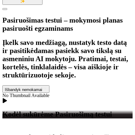
Pasiruošimas testui
– mokymosi planas
pasiruošti egzaminams
Įkelk savo medžiagą, nustatyk testo datą
ir pasitikėdamas pasiekk savo tikslą su
asmeniniu AI mokytoju. Pratimai, testai,
kortelės, tinklalaidės – visa aiškioje ir
struktūrizuotoje sekoje.
Išbandyk nemokamai
No Thumbnail Available
Kodėl sukūrėme Pasiruošimą testui