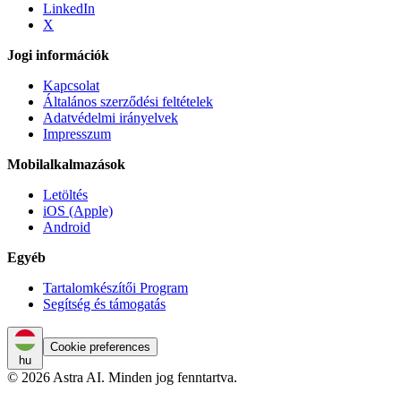
LinkedIn
X
Jogi információk
Kapcsolat
Általános szerződési feltételek
Adatvédelmi irányelvek
Impresszum
Mobilalkalmazások
Letöltés
iOS (Apple)
Android
Egyéb
Tartalomkészítői Program
Segítség és támogatás
Cookie preferences
hu
© 2026 Astra AI. Minden jog fenntartva.