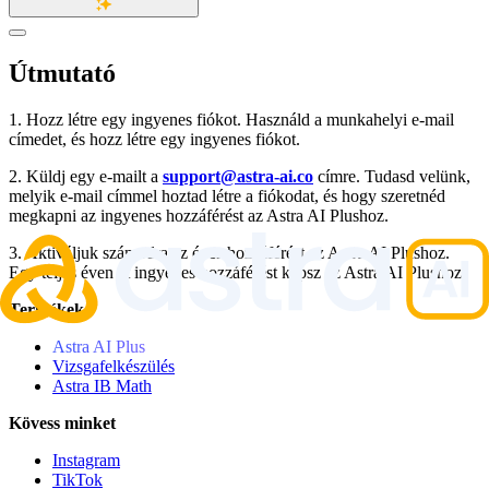
Útmutató
1. Hozz létre egy ingyenes fiókot. Használd a munkahelyi e-mail
címedet, és hozz létre egy ingyenes fiókot.
2. Küldj egy e-mailt a
support@astra-ai.co
címre. Tudasd velünk,
melyik e-mail címmel hoztad létre a fiókodat, és hogy szeretnéd
megkapni az ingyenes hozzáférést az Astra AI Plushoz.
3. Aktiváljuk számodra az éves hozzáférést az Astra AI Plushoz.
Egy teljes éven át ingyenes hozzáférést kapsz az Astra AI Plushoz.
Termékek
Astra AI Plus
Vizsgafelkészülés
Astra IB Math
Kövess minket
Instagram
TikTok