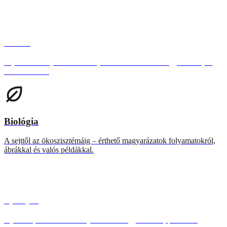
Német
Sajátítsd el a nyelvtani szabályokat és a szókincset egy személyes
némettanárral.
Biológia
A sejttől az ökoszisztémáig – érthető magyarázatok folyamatokról,
ábrákkal és valós példákkal.
Spanyol
Nyelvtan, szókincs és kifejezések – magyarázatok, példák és