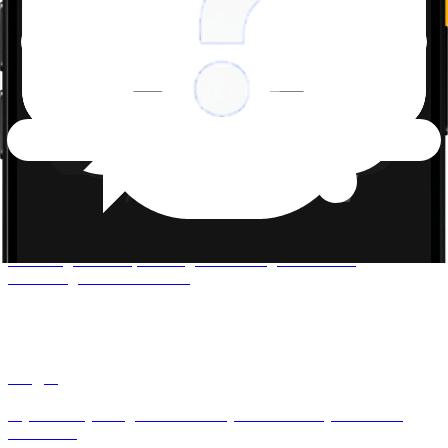
Kémia
A molekulaszerkezetektől a kémiai reakciókig – kapj magyarázatot
bármely kémiai fogalomra.
Fizika
Értsd meg az erőket, az energiát és a mozgást interaktív
feladatmegoldáson keresztül.
Angol
Saját személyes angoltanároddal sajátíthatod el a nyelvtant és a
szókincset.