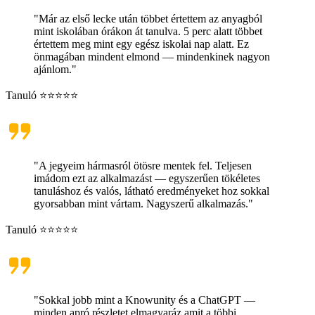
"Már az első lecke után többet értettem az anyagból
mint iskolában órákon át tanulva. 5 perc alatt többet
értettem meg mint egy egész iskolai nap alatt. Ez
önmagában mindent elmond — mindenkinek nagyon
ajánlom."
Tanuló ⭐⭐⭐⭐⭐
"A jegyeim hármasról ötösre mentek fel. Teljesen
imádom ezt az alkalmazást — egyszerűen tökéletes
tanuláshoz és valós, látható eredményeket hoz sokkal
gyorsabban mint vártam. Nagyszerű alkalmazás."
Tanuló ⭐⭐⭐⭐⭐
"Sokkal jobb mint a Knowunity és a ChatGPT —
minden apró részletet elmagyaráz amit a többi