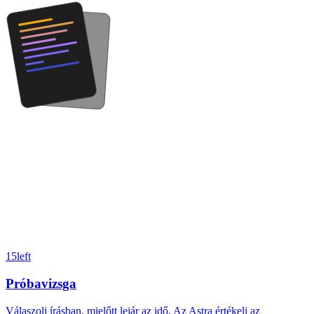
15
left
Próbavizsga
Válaszolj írásban, mielőtt lejár az idő. Az Astra értékeli az