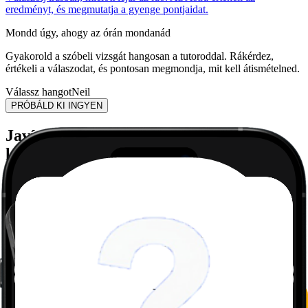
eredményt, és megmutatja a gyenge pontjaidat.
Mondd úgy, ahogy az órán mondanád
Gyakorold a szóbeli vizsgát hangosan a tutoroddal. Rákérdez,
értékeli a válaszodat, és pontosan megmondja, mit kell átismételned.
Válassz hangot
Neil
PRÓBÁLD KI INGYEN
Javítsd a jegyeidet általános iskolában,
középiskolában és egyetemen –
stressz nélkül
Matematika
Készíts egy fotót bármely matek feladatról, és az AI-unk könnyen
érthető magyarázatokra bontja le.