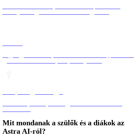
Viselkedés és mentális folyamatok – elméletek, kísérletek és
kulcsfogalmak egyszerűen és érthetően elmagyarázva.
Francia
Kapj magyarázatokat a nyelvtanhoz és a szókincshez, példákkal és
gyakorlómondatokkal a folyékony beszélgetéshez.
Hiányzik egy tantárgy?
Az Astra AI-jal bármilyen tantárgyat létrehozhatsz. Kattints a
létrehozáshoz.
Mit mondanak a szülők és a diákok az
Astra AI-ról
?