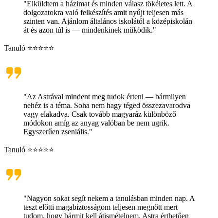
"Elküldtem a házimat és minden válasz tökéletes lett. A
dolgozatokra való felkészítés amit nyújt teljesen más
szinten van. Ajánlom általános iskolától a középiskolán
át és azon túl is — mindenkinek működik."
Tanuló ⭐⭐⭐⭐⭐
"Az Astrával mindent meg tudok érteni — bármilyen
nehéz is a téma. Soha nem hagy téged összezavarodva
vagy elakadva. Csak tovább magyaráz különböző
módokon amíg az anyag valóban be nem ugrik.
Egyszerűen zseniális."
Tanuló ⭐⭐⭐⭐⭐
"Nagyon sokat segít nekem a tanulásban minden nap. A
teszt előtti magabiztosságom teljesen megnőtt mert
tudom, hogy bármit kell átismételnem, Astra érthetően