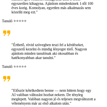
egyszerűen kihagyna. Ajánlom mindenkinek 1-től 100
éves korig. Komolyan, egyetlen más alkalmazás sem
közelíti meg ezt."
Tanuló ⭐⭐⭐⭐⭐
"Érthető, rövid szövegben teszi fel a kérdéseket,
egyszerű kezelni és mindig lényegre törő. Nagyon
ajánlom minden tanulónak aki okosabban és
hatékonyabban akar tanulni."
Tanuló ⭐⭐⭐⭐⭐
"Először kételkedtem benne — nem hittem hogy egy
AI valóban változást hozhat nekem. De tényleg
meglepett. Valóban nagyon jó és teljesen megváltozott a
véleményem már az első alkalom után."