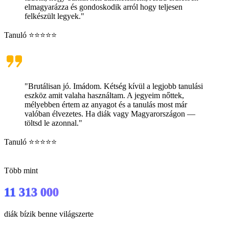
elmagyarázza és gondoskodik arról hogy teljesen
felkészült legyek."
Tanuló ⭐⭐⭐⭐⭐
"Brutálisan jó. Imádom. Kétség kívül a legjobb tanulási
eszköz amit valaha használtam. A jegyeim nőttek,
mélyebben értem az anyagot és a tanulás most már
valóban élvezetes. Ha diák vagy Magyarországon —
töltsd le azonnal."
Tanuló ⭐⭐⭐⭐⭐
Több mint
11 313 000
diák bízik benne világszerte