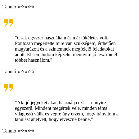
Tanuló ⭐⭐⭐⭐⭐
"Csak egyszer használtam és már tökéletes volt.
Pontosan megértette mire van szükségem, érthetően
magyarázott és a szintemnek megfelelő feladatokat
adott. El sem tudom képzelni mennyire jó lesz minél
többet használom."
Tanuló ⭐⭐⭐⭐⭐
"Aki jó jegyeket akar, használja ezt — ennyire
egyszerű. Mindent megértek vele, minden téma
világossá válik és végre úgy érzem, hogy irányítom a
tanulást ahelyett, hogy elveszne benne."
Tanuló ⭐⭐⭐⭐⭐