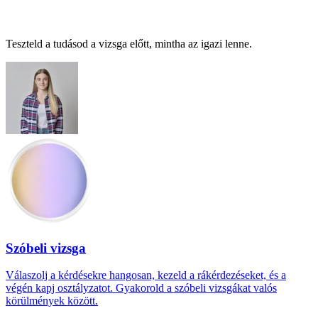
Teszteld a tudásod a vizsga előtt, mintha az igazi lenne.
Szóbeli vizsga
Válaszolj a kérdésekre hangosan, kezeld a rákérdezéseket, és a
végén kapj osztályzatot. Gyakorold a szóbeli vizsgákat valós
körülmények között.