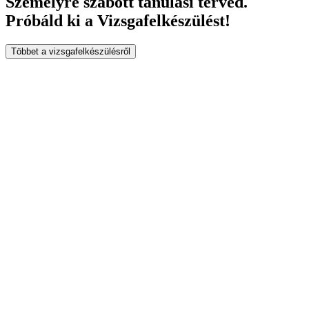
Személyre
szabott tanulási terved
.
Próbáld ki a Vizsgafelkészülést!
Többet a vizsgafelkészülésről