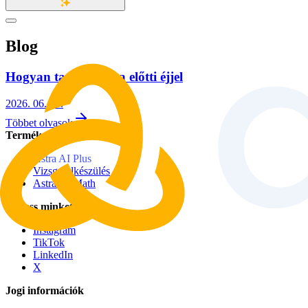
Blog
Hogyan tanulj vizsga előtti éjjel
2026. 06. 18.
Többet olvasok
Termékek
Astra AI Plus
Vizsgafelkészülés
Astra IB Math
Kövess minket
Instagram
TikTok
LinkedIn
X
Jogi információk